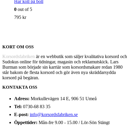
Har koll på boll
0
out of 5
795
kr
KORT OM OSS
Korsordsfabriken
är en webbutik som säljer kvalitativa korsord och
Sudokus online för tidningar, magasin och reklamutskick. Lars
Burman som började sin karriär som korsordsmakare redan 1980
står bakom de flesta korsord och gör även nya skräddarsydda
korsord på begäran.
KONTAKTA OSS
Adress:
Morkullevägen 14 E, 906 51 Umeå
Tel:
0730-68 83 35
E-post:
info@korsordsfabriken.se
Öppettider:
Mån-fre 9.00 - 15.00 / Lör-Sön Stängt