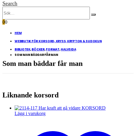
Search
0
0
HEM
WEBBUTIK FÖR KORSORD, KRYSS, KRYPTON & SUDOKUN
BIBLIOTEK
,
BÖCKER
,
FORMAT
,
HALVSIDA
SOM MAN BÄDDAR FÅR MAN
Som man bäddar får man
Liknande korsord
Lägg i varukorg