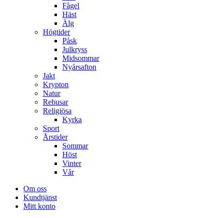
Fågel
Häst
Älg
Högtider
Påsk
Julkryss
Midsommar
Nyårsafton
Jakt
Krypton
Natur
Rebusar
Religiösa
Kyrka
Sport
Årstider
Sommar
Höst
Vinter
Vår
Om oss
Kundtjänst
Mitt konto