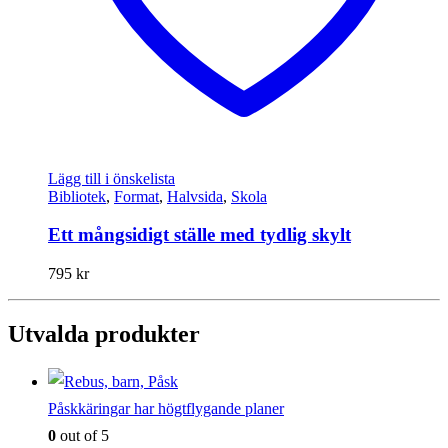
Lägg till i önskelista
Bibliotek
,
Format
,
Halvsida
,
Skola
Ett mångsidigt ställe med tydlig skylt
795
kr
Utvalda produkter
Påskkäringar har högtflygande planer
0
out of 5