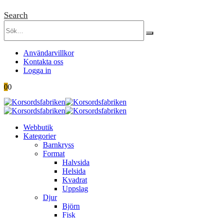
Search
Användarvillkor
Kontakta oss
Logga in
0
0
Webbutik
Kategorier
Barnkryss
Format
Halvsida
Helsida
Kvadrat
Uppslag
Djur
Björn
Fisk