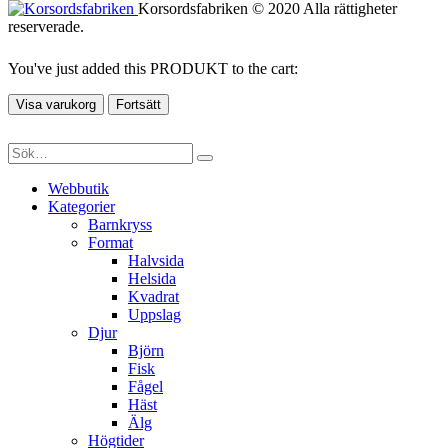
Korsordsfabriken © 2020 Alla rättigheter
reserverade.
You've just added this PRODUKT to the cart:
Visa varukorg
Fortsätt
Webbutik
Kategorier
Barnkryss
Format
Halvsida
Helsida
Kvadrat
Uppslag
Djur
Björn
Fisk
Fågel
Häst
Älg
Högtider