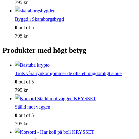
795
kr
Byggd i Skaraborgsbygd
0
out of 5
795
kr
Produkter med högt betyg
Trots våra rynkor gömmer de ofta ett ungdomligt sinne
0
out of 5
795
kr
Ställd mot väggen
0
out of 5
795
kr