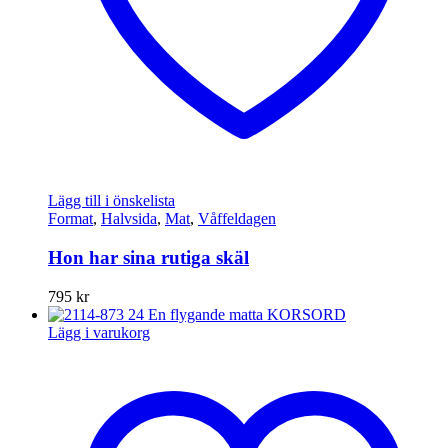
Lägg till i önskelista
Format
,
Halvsida
,
Mat
,
Våffeldagen
Hon har sina rutiga skäl
795
kr
Lägg i varukorg