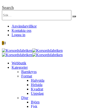
Search
Användarvillkor
Kontakta oss
Logga in
0
0
Webbutik
Kategorier
Barnkryss
Format
Halvsida
Helsida
Kvadrat
Uppslag
Djur
Björn
Fisk