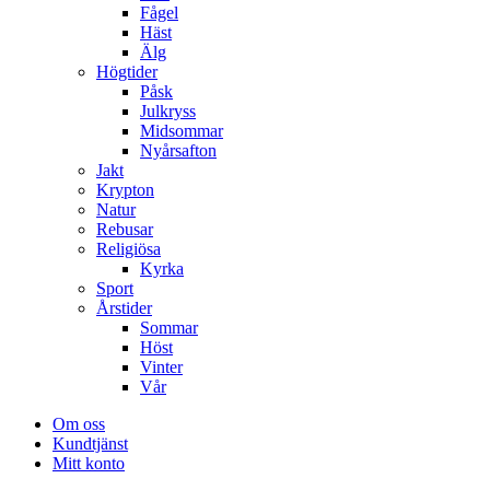
Fågel
Häst
Älg
Högtider
Påsk
Julkryss
Midsommar
Nyårsafton
Jakt
Krypton
Natur
Rebusar
Religiösa
Kyrka
Sport
Årstider
Sommar
Höst
Vinter
Vår
Om oss
Kundtjänst
Mitt konto