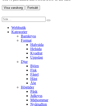
Visa varukorg
Fortsätt
Webbutik
Kategorier
Barnkryss
Format
Halvsida
Helsida
Kvadrat
Uppslag
Djur
Björn
Fisk
Fågel
Häst
Älg
Högtider
Påsk
Julkryss
Midsommar
Nyårsafton