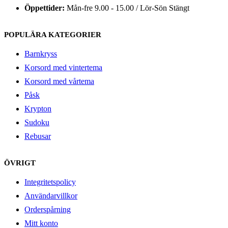
Öppettider:
Mån-fre 9.00 - 15.00 / Lör-Sön Stängt
POPULÄRA KATEGORIER
Barnkryss
Korsord med vintertema
Korsord med vårtema
Påsk
Krypton
Sudoku
Rebusar
ÖVRIGT
Integritetspolicy
Användarvillkor
Orderspårning
Mitt konto