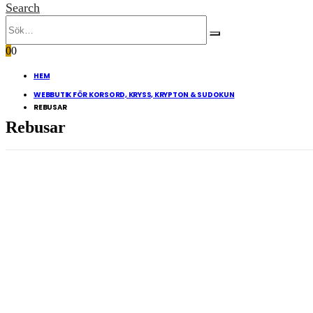
Search
0
0
HEM
WEBBUTIK FÖR KORSORD, KRYSS, KRYPTON & SUDOKUN
REBUSAR
Rebusar