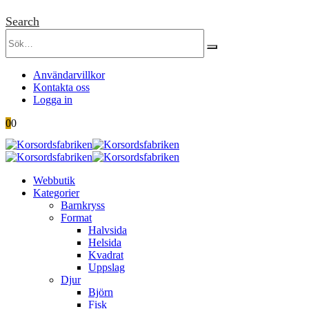
Search
Användarvillkor
Kontakta oss
Logga in
0
0
Webbutik
Kategorier
Barnkryss
Format
Halvsida
Helsida
Kvadrat
Uppslag
Djur
Björn
Fisk