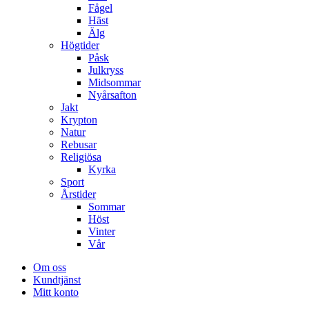
Fågel
Häst
Älg
Högtider
Påsk
Julkryss
Midsommar
Nyårsafton
Jakt
Krypton
Natur
Rebusar
Religiösa
Kyrka
Sport
Årstider
Sommar
Höst
Vinter
Vår
Om oss
Kundtjänst
Mitt konto