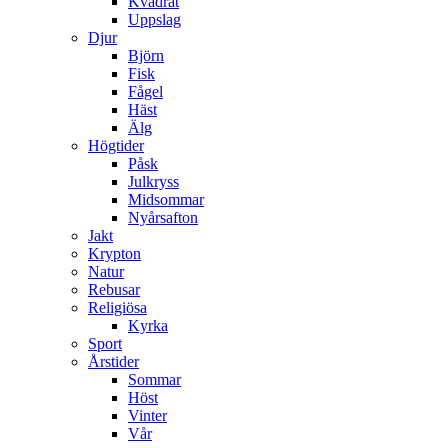
Kvadrat
Uppslag
Djur
Björn
Fisk
Fågel
Häst
Älg
Högtider
Påsk
Julkryss
Midsommar
Nyårsafton
Jakt
Krypton
Natur
Rebusar
Religiösa
Kyrka
Sport
Årstider
Sommar
Höst
Vinter
Vår