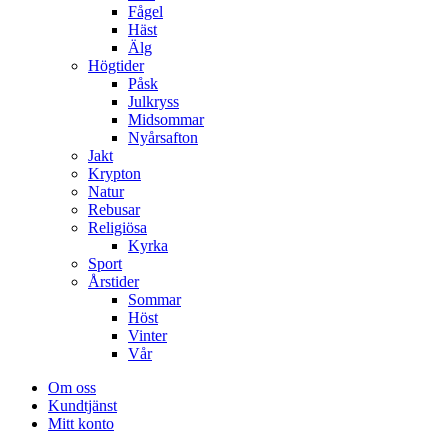
Fågel
Häst
Älg
Högtider
Påsk
Julkryss
Midsommar
Nyårsafton
Jakt
Krypton
Natur
Rebusar
Religiösa
Kyrka
Sport
Årstider
Sommar
Höst
Vinter
Vår
Om oss
Kundtjänst
Mitt konto