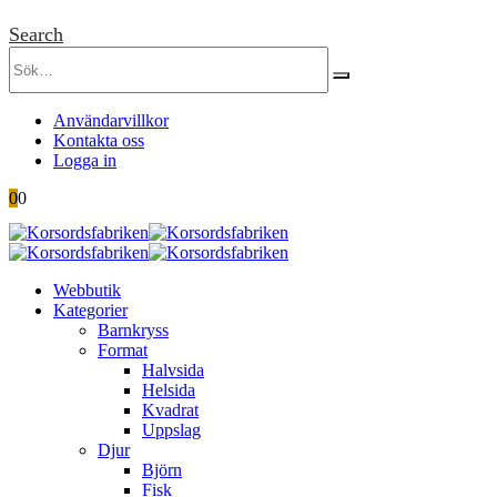
Search
Användarvillkor
Kontakta oss
Logga in
0
0
Webbutik
Kategorier
Barnkryss
Format
Halvsida
Helsida
Kvadrat
Uppslag
Djur
Björn
Fisk