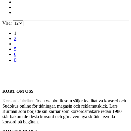
Visa:
1
2
…
5
6
KORT OM OSS
Korsordsfabriken
är en webbutik som säljer kvalitativa korsord och
Sudokus online för tidningar, magasin och reklamutskick. Lars
Burman som började sin karriär som korsordsmakare redan 1980
står bakom de flesta korsord och gör även nya skräddarsydda
korsord på begäran.