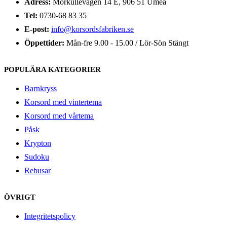
Adress:
Morkullevägen 14 E, 906 51 Umeå
Tel:
0730-68 83 35
E-post:
info@korsordsfabriken.se
Öppettider:
Mån-fre 9.00 - 15.00 / Lör-Sön Stängt
POPULÄRA KATEGORIER
Barnkryss
Korsord med vintertema
Korsord med vårtema
Påsk
Krypton
Sudoku
Rebusar
ÖVRIGT
Integritetspolicy