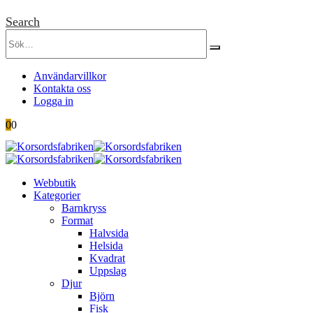
Search
Användarvillkor
Kontakta oss
Logga in
0
0
Webbutik
Kategorier
Barnkryss
Format
Halvsida
Helsida
Kvadrat
Uppslag
Djur
Björn
Fisk