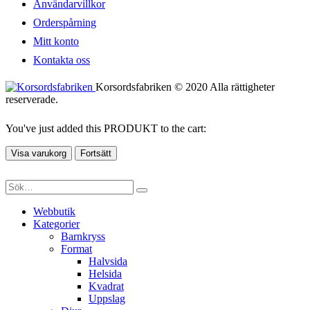
Användarvillkor
Orderspårning
Mitt konto
Kontakta oss
Korsordsfabriken © 2020 Alla rättigheter
reserverade.
You've just added this PRODUKT to the cart:
Visa varukorg
Fortsätt
Webbutik
Kategorier
Barnkryss
Format
Halvsida
Helsida
Kvadrat
Uppslag