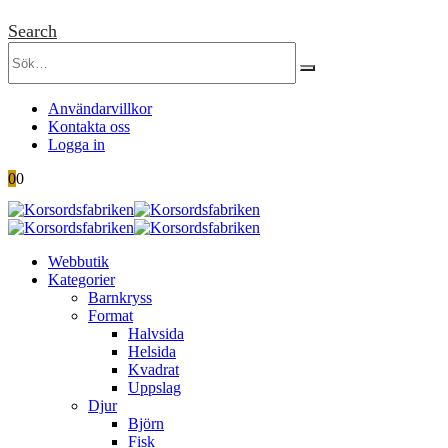
Search
Användarvillkor
Kontakta oss
Logga in
0
0
Webbutik
Kategorier
Barnkryss
Format
Halvsida
Helsida
Kvadrat
Uppslag
Djur
Björn
Fisk