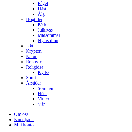
Fågel
Häst
Älg
Högtider
Påsk
Julkryss
Midsommar
Nyårsafton
Jakt
Krypton
Natur
Rebusar
Religiösa
Kyrka
Sport
Årstider
Sommar
Höst
Vinter
Vår
Om oss
Kundtjänst
Mitt konto