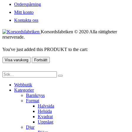
Orderspårning
Mitt konto
Kontakta oss
Korsordsfabriken © 2020 Alla rättigheter
reserverade.
You've just added this PRODUKT to the cart:
Visa varukorg
Fortsätt
Webbutik
Kategorier
Barnkryss
Format
Halvsida
Helsida
Kvadrat
Uppslag
Djur