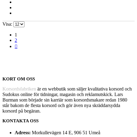
Visa:
1
2
KORT OM OSS
Korsordsfabriken
är en webbutik som säljer kvalitativa korsord och
Sudokus online för tidningar, magasin och reklamutskick. Lars
Burman som började sin karriär som korsordsmakare redan 1980
står bakom de flesta korsord och gör även nya skräddarsydda
korsord på begäran.
KONTAKTA OSS
Adress:
Morkullevägen 14 E, 906 51 Umeå