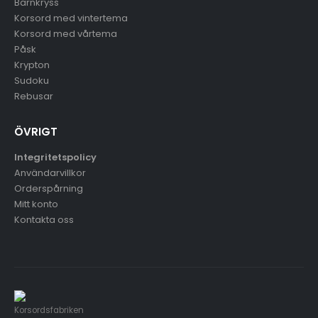
Barnkryss
Korsord med vintertema
Korsord med vårtema
Påsk
Krypton
Sudoku
Rebusar
ÖVRIGT
Integritetspolicy
Användarvillkor
Orderspårning
Mitt konto
Kontakta oss