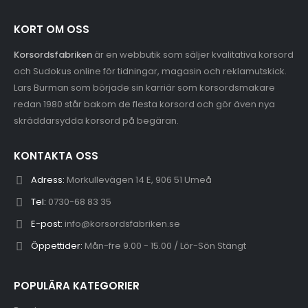
KORT OM OSS
Korsordsfabriken
är en webbutik som säljer kvalitativa korsord
och Sudokus online för tidningar, magasin och reklamutskick.
Lars Burman som började sin karriär som korsordsmakare
redan 1980 står bakom de flesta korsord och gör även nya
skräddarsydda korsord på begäran.
KONTAKTA OSS
Adress:
Morkullevägen 14 E, 906 51 Umeå
Tel:
0730-68 83 35
E-post:
info@korsordsfabriken.se
Öppettider:
Mån-fre 9.00 - 15.00 / Lör-Sön Stängt
POPULÄRA KATEGORIER