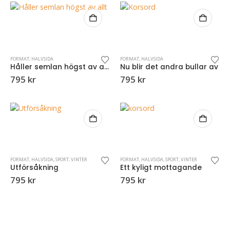
FORMAT
,
HALVSIDA
FORMAT
,
HALVSIDA
Håller semlan högst av allt
Nu blir det andra bullar av
795
kr
795
kr
FORMAT
,
HALVSIDA
,
SPORT
,
VINTER
FORMAT
,
HALVSIDA
,
SPORT
,
VINTER
Utförsåkning
Ett kyligt mottagande
795
kr
795
kr