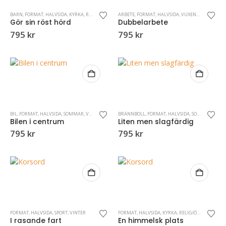
BARN
,
FORMAT
,
HALVSIDA
,
KYRKA
,
RELIGIÖSA KORSORD
ARBETE
,
VUXENKRYSS
,
FORMAT
,
HALVSIDA
,
VUXENKRYSS
Gör sin röst hörd
Dubbelarbete
795
kr
795
kr
BIL
,
FORMAT
,
HALVSIDA
,
SOMMAR
,
VUXENKRYSS
BRÄNNBOLL
,
FORMAT
,
HALVSIDA
,
SOMMAR
,
SPOR
Bilen i centrum
Liten men slagfärdig
795
kr
795
kr
FORMAT
,
HALVSIDA
,
SPORT
,
VINTER
FORMAT
,
HALVSIDA
,
KYRKA
,
RELIGIÖSA KORSORD
,
I rasande fart
En himmelsk plats