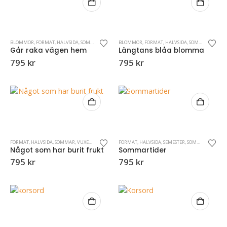
BLOMMOR
,
FORMAT
,
HALVSIDA
,
SOMMAR
,
VUXENKRYSS
BLOMMOR
,
FORMAT
,
HALVSIDA
,
SOMMAR
,
VUXEN
Går raka vägen hem
Längtans blåa blomma
795
kr
795
kr
FORMAT
,
HALVSIDA
,
SOMMAR
,
VUXENKRYSS
FORMAT
,
HALVSIDA
,
SEMESTER
,
SOMMAR
,
VUXENK
Något som har burit frukt
Sommartider
795
kr
795
kr