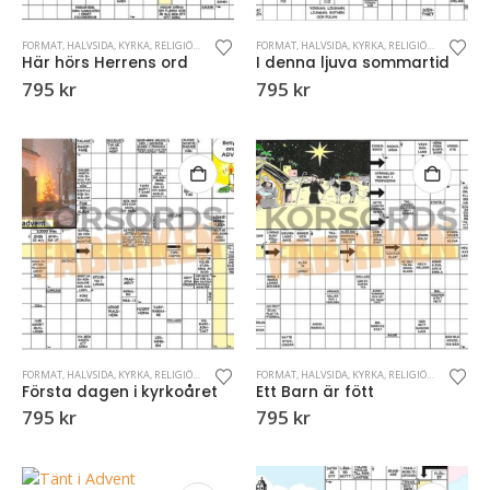
FORMAT
,
HALVSIDA
,
KYRKA
,
RELIGIÖSA KORSORD
FORMAT
,
HALVSIDA
,
KYRKA
,
RELIGIÖSA KORSORD
Här hörs Herrens ord
I denna ljuva sommartid
795
kr
795
kr
FORMAT
,
HALVSIDA
,
KYRKA
,
RELIGIÖSA KORSORD
FORMAT
,
HALVSIDA
,
KYRKA
,
RELIGIÖSA KORSORD
Första dagen i kyrkoåret
Ett Barn är fött
795
kr
795
kr