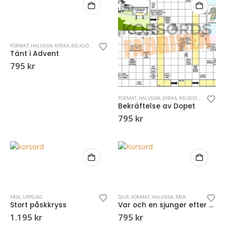
FORMAT
,
HALVSIDA
,
KYRKA
,
RELIGIÖSA KORSORD
Tänt i Advent
795
kr
FORMAT
,
HALVSIDA
,
KYRKA
,
RELIGIÖSA KORSORD
Bekräftelse av Dopet
795
kr
PÅSK
,
UPPSLAG
DJUR
,
FORMAT
,
HALVSIDA
,
PÅSK
Stort påskkryss
Var och en sjunger efter sin näbb
1.195
kr
795
kr