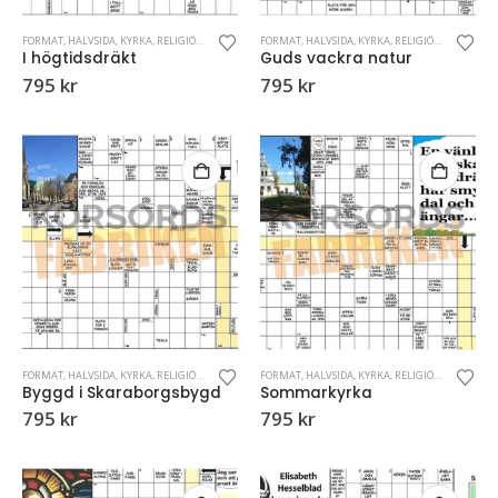
FORMAT
,
HALVSIDA
,
KYRKA
,
RELIGIÖSA KORSORD
FORMAT
,
HALVSIDA
,
KYRKA
,
RELIGIÖSA KORSORD
I högtidsdräkt
Guds vackra natur
795
kr
795
kr
FORMAT
,
HALVSIDA
,
KYRKA
,
RELIGIÖSA KORSORD
FORMAT
,
HALVSIDA
,
KYRKA
,
RELIGIÖSA KORSORD
Byggd i Skaraborgsbygd
Sommarkyrka
795
kr
795
kr