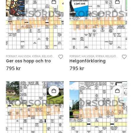
FORMAT
,
HALVSIDA
,
KYRKA
,
RELIGIÖSA KORSORD
FORMAT
,
HALVSIDA
,
KYRKA
,
RELIGIÖSA KORSORD
Ger oss hopp och tro
Helgonförklaring
795
kr
795
kr