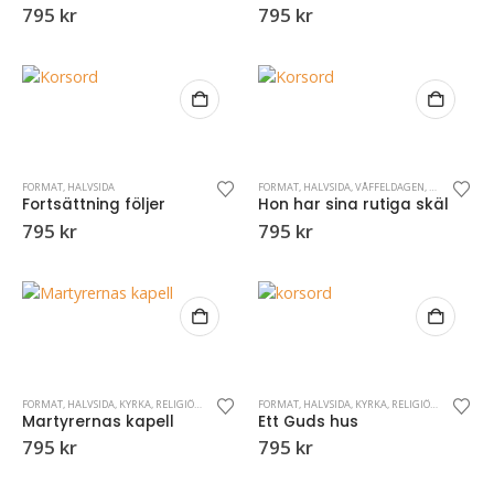
795
kr
795
kr
FORMAT
,
HALVSIDA
FORMAT
,
HALVSIDA
,
VÅFFELDAGEN
,
VÅR
Fortsättning följer
Hon har sina rutiga skäl
795
kr
795
kr
FORMAT
,
HALVSIDA
,
KYRKA
,
RELIGIÖSA KORSORD
,
VUXENKRYSS
FORMAT
,
HALVSIDA
,
KYRKA
,
RELIGIÖSA KORSORD
,
Martyrernas kapell
Ett Guds hus
795
kr
795
kr