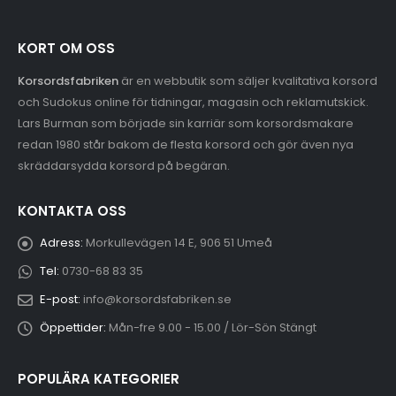
KORT OM OSS
Korsordsfabriken
är en webbutik som säljer kvalitativa korsord
och Sudokus online för tidningar, magasin och reklamutskick.
Lars Burman som började sin karriär som korsordsmakare
redan 1980 står bakom de flesta korsord och gör även nya
skräddarsydda korsord på begäran.
KONTAKTA OSS
Adress:
Morkullevägen 14 E, 906 51 Umeå
Tel:
0730-68 83 35
E-post:
info@korsordsfabriken.se
Öppettider:
Mån-fre 9.00 - 15.00 / Lör-Sön Stängt
POPULÄRA KATEGORIER