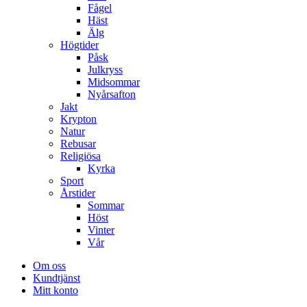
Fågel
Häst
Älg
Högtider
Påsk
Julkryss
Midsommar
Nyårsafton
Jakt
Krypton
Natur
Rebusar
Religiösa
Kyrka
Sport
Årstider
Sommar
Höst
Vinter
Vår
Om oss
Kundtjänst
Mitt konto