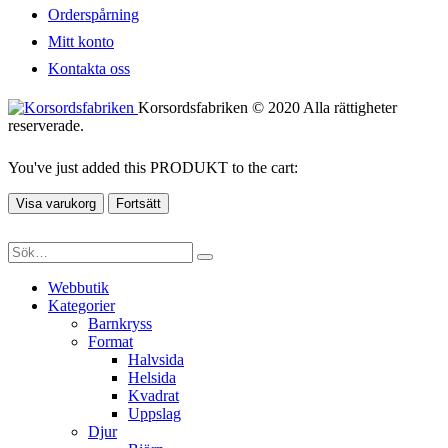
Orderspårning
Mitt konto
Kontakta oss
Korsordsfabriken © 2020 Alla rättigheter
reserverade.
You've just added this PRODUKT to the cart:
Visa varukorg
Fortsätt
Webbutik
Kategorier
Barnkryss
Format
Halvsida
Helsida
Kvadrat
Uppslag
Djur