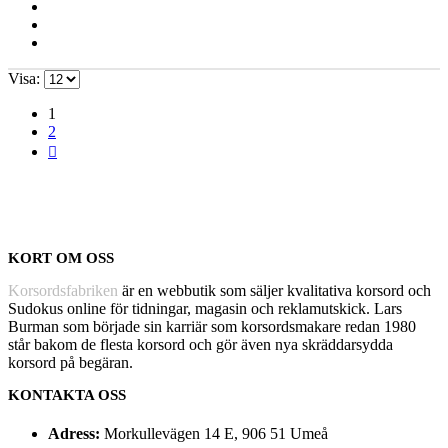
Visa:
1
2
KORT OM OSS
Korsordsfabriken
är en webbutik som säljer kvalitativa korsord och
Sudokus online för tidningar, magasin och reklamutskick. Lars
Burman som började sin karriär som korsordsmakare redan 1980
står bakom de flesta korsord och gör även nya skräddarsydda
korsord på begäran.
KONTAKTA OSS
Adress:
Morkullevägen 14 E, 906 51 Umeå