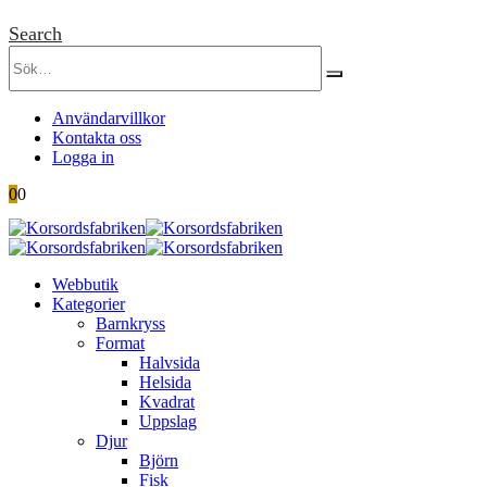
Search
Användarvillkor
Kontakta oss
Logga in
0
0
Webbutik
Kategorier
Barnkryss
Format
Halvsida
Helsida
Kvadrat
Uppslag
Djur
Björn
Fisk