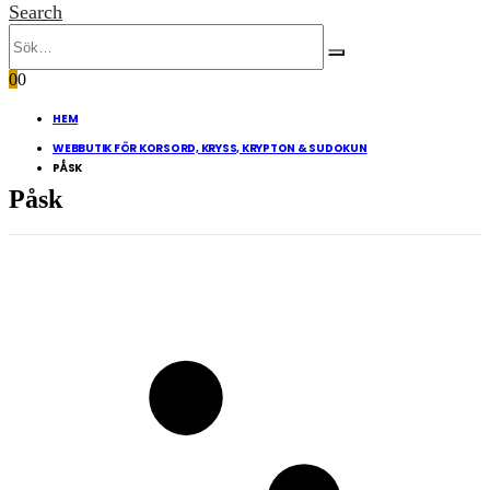
Search
0
0
HEM
WEBBUTIK FÖR KORSORD, KRYSS, KRYPTON & SUDOKUN
PÅSK
Påsk