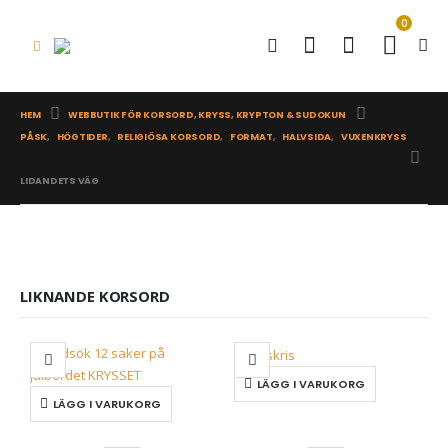
0
HEM
WEBBUTIK FÖR KORSORD, KRYSS, KRYPTON & SUDOKUN
PÅSK
,
HÖGTIDER
,
RELIGIÖSA KORSORD
,
FORMAT
,
HALVSIDA
,
VUXENKRYSS
LIDANDETS VÄG
LIKNANDE KORSORD
LÄGG I VARUKORG
LÄGG I VARUKORG