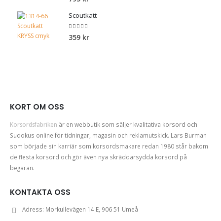
Scoutkatt
0
out of 5
359
kr
KORT OM OSS
Korsordsfabriken
är en webbutik som säljer kvalitativa korsord och
Sudokus online för tidningar, magasin och reklamutskick. Lars Burman
som började sin karriär som korsordsmakare redan 1980 står bakom
de flesta korsord och gör även nya skräddarsydda korsord på
begäran.
KONTAKTA OSS
Adress:
Morkullevägen 14 E, 906 51 Umeå