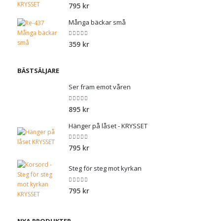
0
out of 5
795
kr
Många bäckar små
0
out of 5
359
kr
BÄSTSÄLJARE
Ser fram emot våren
0
out of 5
895
kr
Hänger på låset - KRYSSET
0
out of 5
795
kr
Steg för steg mot kyrkan
0
out of 5
795
kr