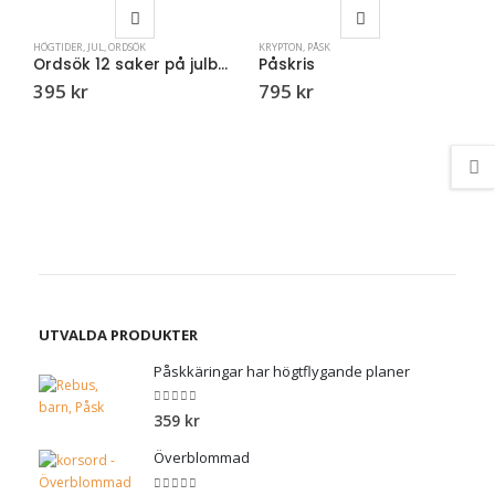
HÖGTIDER
,
JUL
,
ORDSÖK
KRYPTON
,
PÅSK
Ordsök 12 saker på julbordet – KRYSSET
Påskris
395
kr
795
kr
K
S
UTVALDA PRODUKTER
Påskkäringar har högtflygande planer
0
out of 5
359
kr
Överblommad