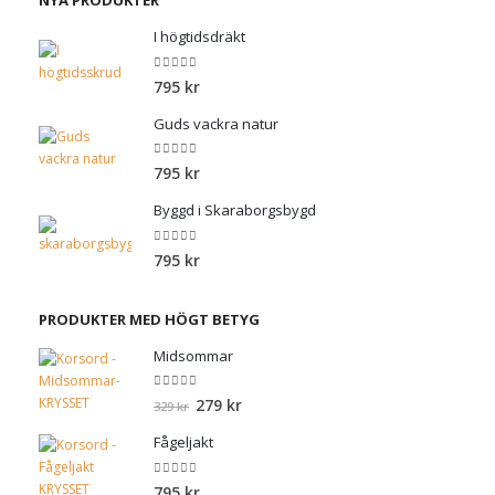
NYA PRODUKTER
I högtidsdräkt
0
out of 5
795
kr
Guds vackra natur
0
out of 5
795
kr
Byggd i Skaraborgsbygd
0
out of 5
795
kr
PRODUKTER MED HÖGT BETYG
Midsommar
0
out of 5
Det
Det
279
kr
329
kr
ursprungliga
nuvarande
Fågeljakt
priset
priset
var:
är:
0
out of 5
795
kr
329 kr.
279 kr.