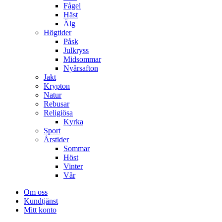
Fågel
Häst
Älg
Högtider
Påsk
Julkryss
Midsommar
Nyårsafton
Jakt
Krypton
Natur
Rebusar
Religiösa
Kyrka
Sport
Årstider
Sommar
Höst
Vinter
Vår
Om oss
Kundtjänst
Mitt konto