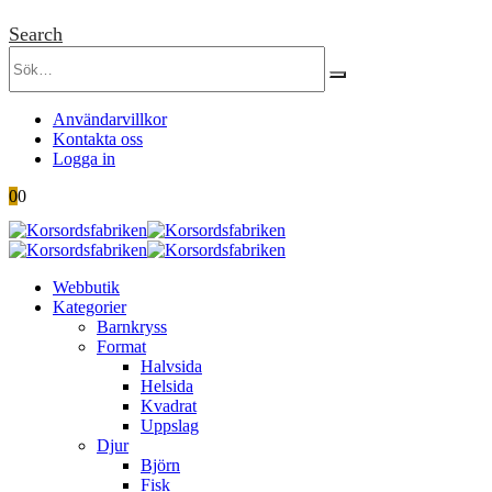
Search
Användarvillkor
Kontakta oss
Logga in
0
0
Webbutik
Kategorier
Barnkryss
Format
Halvsida
Helsida
Kvadrat
Uppslag
Djur
Björn
Fisk