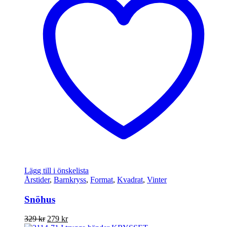
Lägg till i önskelista
Årstider
,
Barnkryss
,
Format
,
Kvadrat
,
Vinter
Snöhus
Det
Det
329
kr
279
kr