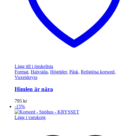
Lägg till i önskelista
Format
,
Halvsida
,
Högtider
,
Påsk
,
Religiösa korsord
,
Vuxenkryss
Himlen är nära
795
kr
-15%
Lägg i varukorg