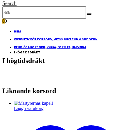
Search
0
0
HEM
WEBBUTIK FÖR KORSORD, KRYSS, KRYPTON & SUDOKUN
RELIGIÖSA KORSORD
,
KYRKA
,
FORMAT
,
HALVSIDA
I HÖGTIDSDRÄKT
I högtidsdräkt
Liknande korsord
Lägg i varukorg