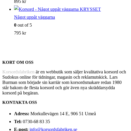
895
kr
Något uppåt väggarna
0
out of 5
795
kr
KORT OM OSS
Korsordsfabriken
är en webbutik som säljer kvalitativa korsord och
Sudokus online för tidningar, magasin och reklamutskick. Lars
Burman som började sin karriär som korsordsmakare redan 1980
står bakom de flesta korsord och gör även nya skräddarsydda
korsord på begäran.
KONTAKTA OSS
Adress:
Morkullevägen 14 E, 906 51 Umeå
Tel:
0730-68 83 35
E-post:
info@korsordsfabriken.se