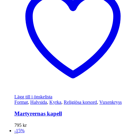
Lägg till i önskelista
Format
,
Halvsida
,
Kyrka
,
Religiösa korsord
,
Vuxenkryss
Martyrernas kapell
795
kr
-15%