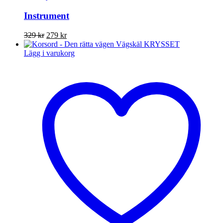
Instrument
Det
Det
329
kr
279
kr
ursprungliga
nuvarande
priset
priset
Lägg i varukorg
var:
är:
329 kr.
279 kr.