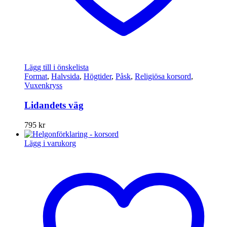
Lägg till i önskelista
Format
,
Halvsida
,
Högtider
,
Påsk
,
Religiösa korsord
,
Vuxenkryss
Lidandets väg
795
kr
Lägg i varukorg