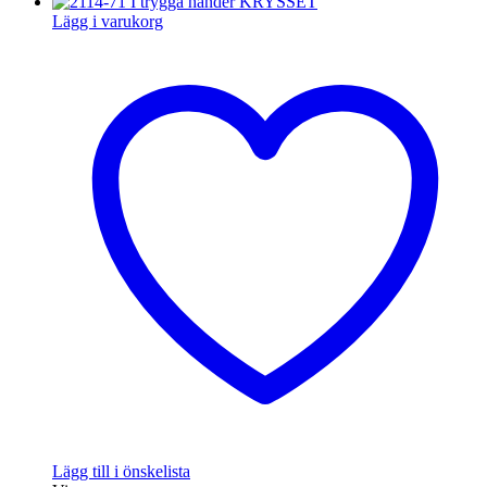
ursprungliga
nuvarande
priset
priset
Lägg i varukorg
var:
är:
329 kr.
279 kr.
Lägg till i önskelista