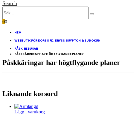
Search
0
0
HEM
WEBBUTIK FÖR KORSORD, KRYSS, KRYPTON & SUDOKUN
PÅSK
,
REBUSAR
PÅSKKÄRINGAR HAR HÖGTFLYGANDE PLANER
Påskkäringar har högtflygande planer
Liknande korsord
Lägg i varukorg