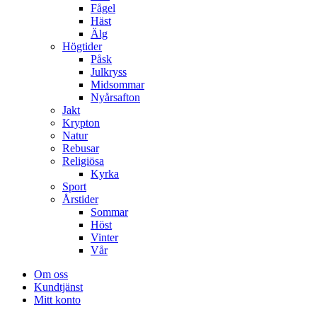
Fågel
Häst
Älg
Högtider
Påsk
Julkryss
Midsommar
Nyårsafton
Jakt
Krypton
Natur
Rebusar
Religiösa
Kyrka
Sport
Årstider
Sommar
Höst
Vinter
Vår
Om oss
Kundtjänst
Mitt konto