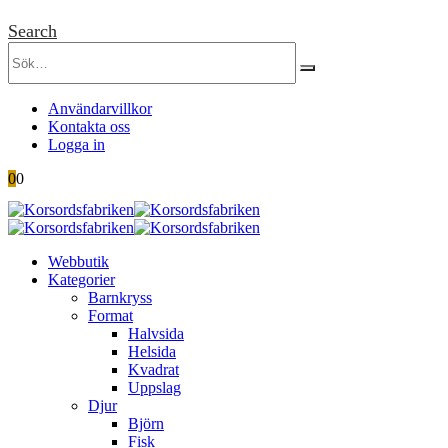
Search
Användarvillkor
Kontakta oss
Logga in
0
0
Webbutik
Kategorier
Barnkryss
Format
Halvsida
Helsida
Kvadrat
Uppslag
Djur
Björn
Fisk