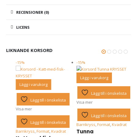
RECENSIONER (0)
LICENS
LIKNANDE KORSORD
-15%
-15%
Lägg i varukorg
Lägg i varukorg
Lägg till i önskelista
sta
Lägg till i önskelista
Visa mer
Visa mer
Lägg till i önskelista
sta
Lägg till i önskelista
Barnkryss
,
Format
,
Kvadrat
Tunna
mat
,
Barnkryss
,
Format
,
Kvadrat