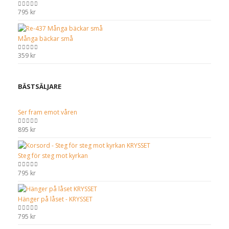
Överblommad
795
kr
0
out of 5
Många bäckar små
359
kr
0
out of 5
BÄSTSÄLJARE
Ser fram emot våren
895
kr
0
out of 5
Steg för steg mot kyrkan
795
kr
0
out of 5
Hänger på låset - KRYSSET
795
kr
0
out of 5