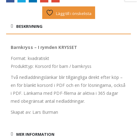
Lägg till i önskelista
BESKRIVNING
Barnkryss – I rymden KRYSSET
Format: kvadratiskt
Produkttyp: Korsord för barn / barnkryss
Två nedladdningslänkar blir tillgängliga direkt efter köp –
en för blankt korsord i PDF och en för lösningarna, också
i PDF. Länkarna med PDF-filerna är aktiva i 365 dagar
med obegränsat antal nedladdningar.
Skapat av: Lars Burman
MER INFORMATION