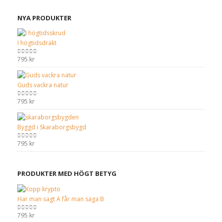
NYA PRODUKTER
I högtidsdräkt
795
kr
0
out of 5
Guds vackra natur
795
kr
0
out of 5
Byggd i Skaraborgsbygd
795
kr
0
out of 5
PRODUKTER MED HÖGT BETYG
Har man sagt A får man säga B
795
kr
0
out of 5