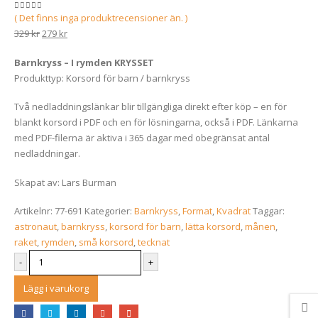
Det
Det
329
kr
279
kr
0
out of 5
ursprungliga
nuvarande
( Det finns inga produktrecensioner än. )
0
out of 5
Kyckling
priset
priset
Det
Det
329
kr
279
kr
Överblommad
var:
är:
Det
Det
329
kr
279
kr
ursprungliga
nuvarande
0
out of 5
329 kr.
279 kr.
ursprungliga
nuvarande
Barnkryss – I rymden KRYSSET
795
kr
priset
priset
0
out of 5
priset
priset
Produkttyp: Korsord för barn / barnkryss
var:
är:
var:
är:
329 kr.
279 kr.
Många bäckar små
Hoppbacke
329 kr.
279 kr.
Två nedladdningslänkar blir tillgängliga direkt efter köp – en för
blankt korsord i PDF och en för lösningarna, också i PDF. Länkarna
Det
Det
359
kr
329
kr
279
kr
0
out of 5
0
out of 5
ursprungliga
nuvarande
med PDF-filerna är aktiva i 365 dagar med obegränsat antal
priset
priset
nedladdningar.
var:
är:
329 kr.
279 kr.
Skapat av: Lars Burman
Artikelnr:
77-691
Kategorier:
Barnkryss
,
Format
,
Kvadrat
Taggar:
astronaut
,
barnkryss
,
korsord för barn
,
lätta korsord
,
månen
,
raket
,
rymden
,
små korsord
,
tecknat
-
+
Lägg i varukorg