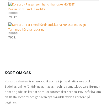
Passar som hand i handske
795
kr
0
out of 5
Tar i med hårdhandskarna
795
kr
0
out of 5
KORT OM OSS
Korsordsfabriken
är en webbutik som säljer kvalitativa korsord och
Sudokus online för tidningar, magasin och reklamutskick. Lars Burman
som började sin karriär som korsordsmakare redan 1980 står bakom
de flesta korsord och gör även nya skräddarsydda korsord på
begäran.