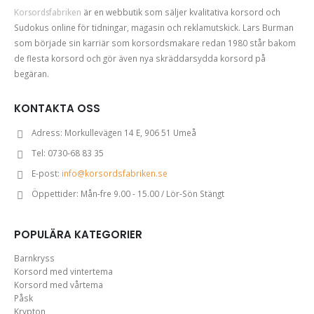
Korsordsfabriken
är en webbutik som säljer kvalitativa korsord och
Sudokus online för tidningar, magasin och reklamutskick. Lars Burman
som började sin karriär som korsordsmakare redan 1980 står bakom
de flesta korsord och gör även nya skräddarsydda korsord på
begäran.
KONTAKTA OSS
Adress:
Morkullevägen 14 E, 906 51 Umeå
Tel:
0730-68 83 35
E-post:
info@korsordsfabriken.se
Öppettider:
Mån-fre 9.00 - 15.00 / Lör-Sön Stängt
POPULÄRA KATEGORIER
Barnkryss
Korsord med vintertema
Korsord med vårtema
Påsk
Krypton