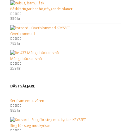
Påskkäringar har högtflygande planer
359
kr
0
out of 5
Överblommad
795
kr
0
out of 5
Många bäckar små
359
kr
0
out of 5
BÄSTSÄLJARE
Ser fram emot våren
895
kr
0
out of 5
Steg för steg mot kyrkan