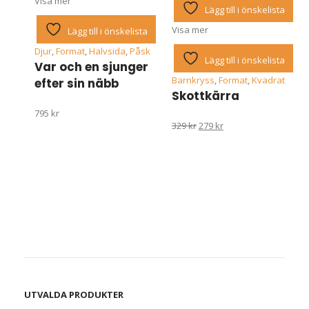
Visa mer
Lägg till i önskelista
Visa mer
Lägg till i önskelista
Djur
,
Format
,
Halvsida
,
Påsk
Lägg till i önskelista
Var och en sjunger
Barnkryss
,
Format
,
Kvadrat
efter sin näbb
Skottkärra
795
kr
Det
Det
329
kr
279
kr
ursprungliga
nuvarande
priset
priset
var:
är:
329 kr.
279 kr.
UTVALDA PRODUKTER