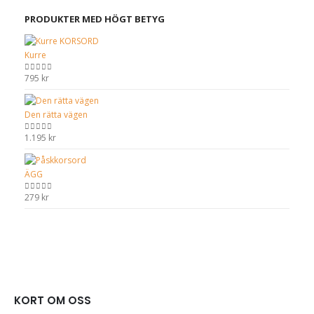
PRODUKTER MED HÖGT BETYG
Kurre
795
kr
0
out of 5
Den rätta vägen
1.195
kr
0
out of 5
ÄGG
279
kr
0
out of 5
KORT OM OSS