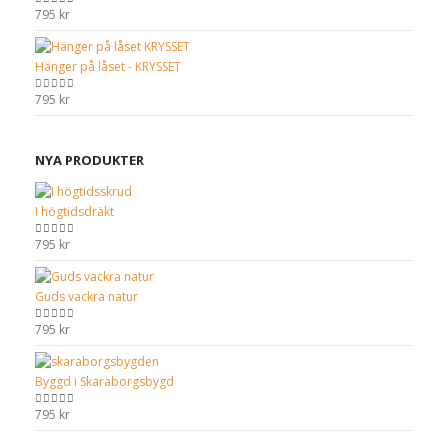
795
kr
0
out of 5
Hänger på låset - KRYSSET
795
kr
0
out of 5
NYA PRODUKTER
I högtidsdräkt
795
kr
0
out of 5
Guds vackra natur
795
kr
0
out of 5
Byggd i Skaraborgsbygd
795
kr
0
out of 5