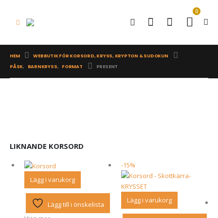
0
HEM
WEBBUTIK FÖR KORSORD, KRYSS, KRYPTON & SUDOKUN
PÅSK
,
BARNKRYSS
,
FORMAT
PRESENT
LIKNANDE KORSORD
-15%
Lägg i varukorg
Lägg i varukorg
Lägg till i önskelista