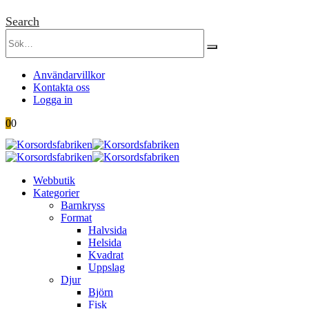
Search
Användarvillkor
Kontakta oss
Logga in
0
0
Webbutik
Kategorier
Barnkryss
Format
Halvsida
Helsida
Kvadrat
Uppslag
Djur
Björn
Fisk