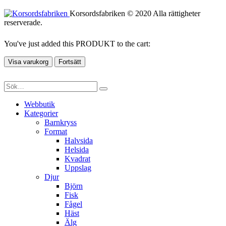
Korsordsfabriken © 2020 Alla rättigheter
reserverade.
You've just added this PRODUKT to the cart:
Visa varukorg
Fortsätt
Webbutik
Kategorier
Barnkryss
Format
Halvsida
Helsida
Kvadrat
Uppslag
Djur
Björn
Fisk
Fågel
Häst
Älg