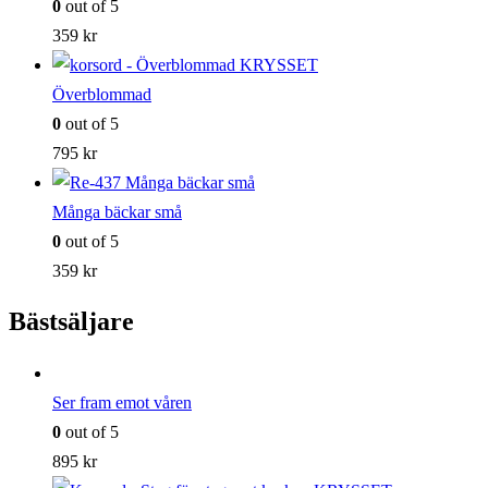
0
out of 5
359
kr
Överblommad
0
out of 5
795
kr
Många bäckar små
0
out of 5
359
kr
Bästsäljare
Ser fram emot våren
0
out of 5
895
kr