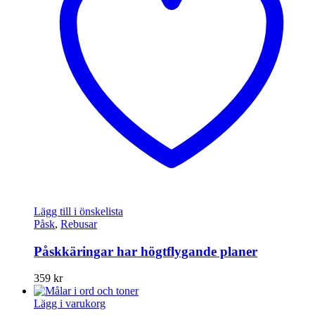
Lägg till i önskelista
Påsk
,
Rebusar
Påskkäringar har högtflygande planer
359
kr
Lägg i varukorg