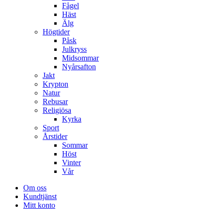
Fågel
Häst
Älg
Högtider
Påsk
Julkryss
Midsommar
Nyårsafton
Jakt
Krypton
Natur
Rebusar
Religiösa
Kyrka
Sport
Årstider
Sommar
Höst
Vinter
Vår
Om oss
Kundtjänst
Mitt konto