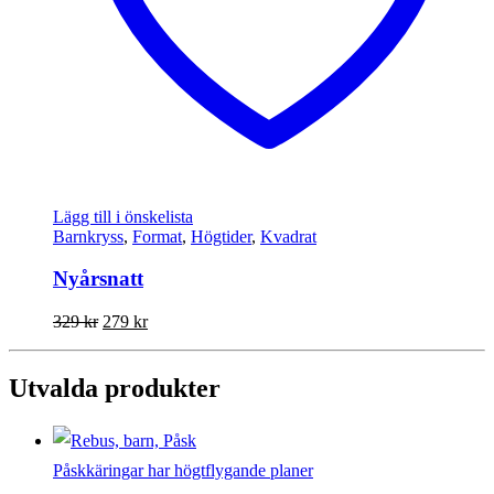
Lägg till i önskelista
Barnkryss
,
Format
,
Högtider
,
Kvadrat
Nyårsnatt
Det
Det
329
kr
279
kr
ursprungliga
nuvarande
priset
priset
var:
är:
Utvalda produkter
329 kr.
279 kr.
Påskkäringar har högtflygande planer