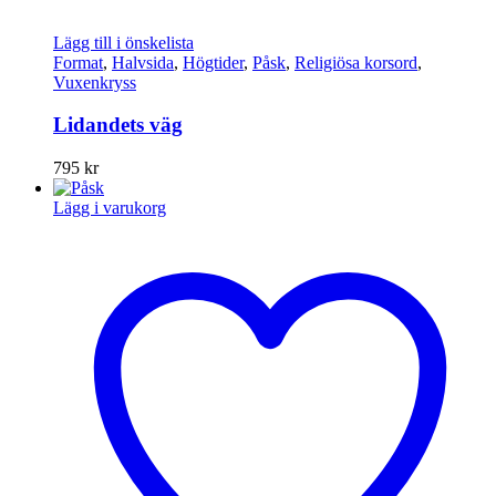
Lägg till i önskelista
Format
,
Halvsida
,
Högtider
,
Påsk
,
Religiösa korsord
,
Vuxenkryss
Lidandets väg
795
kr
Lägg i varukorg