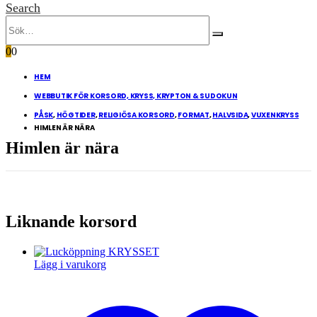
Search
0
0
HEM
WEBBUTIK FÖR KORSORD, KRYSS, KRYPTON & SUDOKUN
PÅSK
,
HÖGTIDER
,
RELIGIÖSA KORSORD
,
FORMAT
,
HALVSIDA
,
VUXENKRYSS
HIMLEN ÄR NÄRA
Himlen är nära
Liknande korsord
Lägg i varukorg