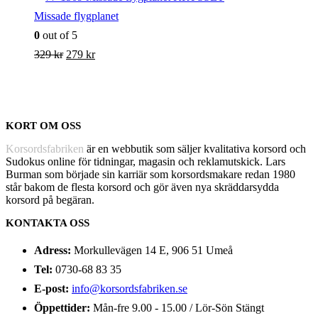
Missade flygplanet
0
out of 5
Det
Det
329
kr
279
kr
ursprungliga
nuvarande
priset
priset
var:
är:
KORT OM OSS
329 kr.
279 kr.
Korsordsfabriken
är en webbutik som säljer kvalitativa korsord och
Sudokus online för tidningar, magasin och reklamutskick. Lars
Burman som började sin karriär som korsordsmakare redan 1980
står bakom de flesta korsord och gör även nya skräddarsydda
korsord på begäran.
KONTAKTA OSS
Adress:
Morkullevägen 14 E, 906 51 Umeå
Tel:
0730-68 83 35
E-post:
info@korsordsfabriken.se
Öppettider:
Mån-fre 9.00 - 15.00 / Lör-Sön Stängt