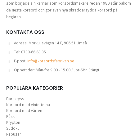
som började sin karriär som korsordsmakare redan 1980 står bakom
de flesta korsord och gör även nya skräddarsydda korsord på
begäran.
KONTAKTA OSS
Adress:
Morkullevägen 14 E, 906 51 Umeå
Tel:
0730-68 83 35
E-post:
info@korsordsfabriken.se
Öppettider:
Mån-fre 9.00 - 15.00 / Lör-Sön Stängt
POPULÄRA KATEGORIER
Barnkryss
Korsord med vintertema
Korsord med vårtema
Påsk
Krypton
Sudoku
Rebusar