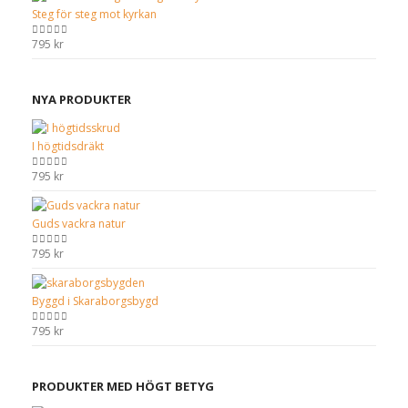
Steg för steg mot kyrkan
795
kr
0
out of 5
NYA PRODUKTER
I högtidsdräkt
795
kr
0
out of 5
Guds vackra natur
795
kr
0
out of 5
Byggd i Skaraborgsbygd
795
kr
0
out of 5
PRODUKTER MED HÖGT BETYG