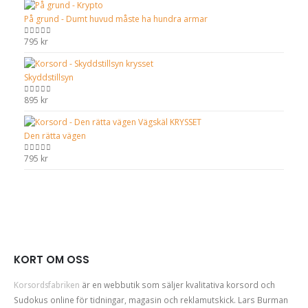
På grund - Dumt huvud måste ha hundra armar
795
kr
0
out of 5
Skyddstillsyn
895
kr
0
out of 5
Den rätta vägen
795
kr
0
out of 5
KORT OM OSS
Korsordsfabriken
är en webbutik som säljer kvalitativa korsord och
Sudokus online för tidningar, magasin och reklamutskick. Lars Burman