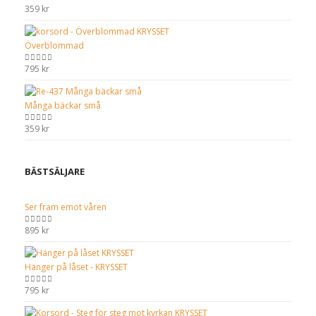
359
kr
0
out of 5
Överblommad
795
kr
0
out of 5
Många bäckar små
359
kr
0
out of 5
BÄSTSÄLJARE
Ser fram emot våren
895
kr
0
out of 5
Hänger på låset - KRYSSET
795
kr
0
out of 5