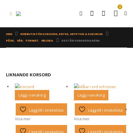
0
HEM
WEBBUTIK FÖR KORSORD, KRYSS, KRYPTON & SUDOKUN
PÅSK
,
VÅR
,
FORMAT
,
HELSIDA
DE STÅR VARANDRA NÄRA
LIKNANDE KORSORD
Lägg i varukorg
Lägg i varukorg
Lägg till i önskelista
Lägg till i önskelista
Visa mer
Visa mer
Lägg till i önskelista
Lägg till i önskelista