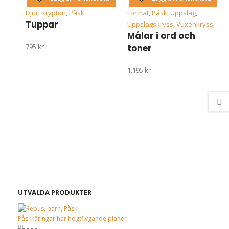
Djur
,
Krypton
,
Påsk
Format
,
Påsk
,
Uppslag
,
Tuppar
Uppslagskryss
,
Vuxenkryss
Målar i ord och
795
kr
toner
1.195
kr
UTVALDA PRODUKTER
Påskkäringar har högtflygande planer