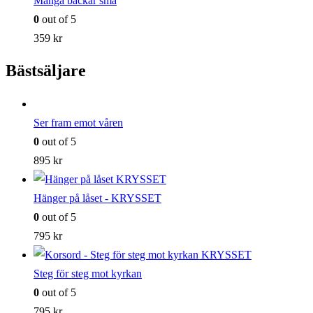
Många bäckar små
0
out of 5
359
kr
Bästsäljare
Ser fram emot våren
0
out of 5
895
kr
Hänger på låset - KRYSSET
0
out of 5
795
kr
Steg för steg mot kyrkan
0
out of 5
795
kr