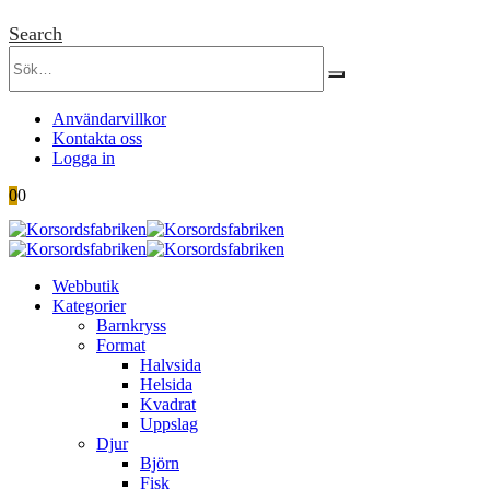
Search
Användarvillkor
Kontakta oss
Logga in
0
0
Webbutik
Kategorier
Barnkryss
Format
Halvsida
Helsida
Kvadrat
Uppslag
Djur
Björn
Fisk