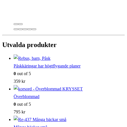
Utvalda produkter
Påskkäringar har högtflygande planer
0
out of 5
359
kr
Överblommad
0
out of 5
795
kr