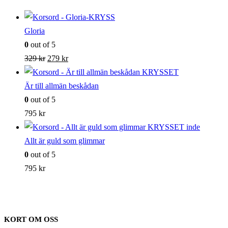
Gloria
0
out of 5
Det
Det
329
kr
279
kr
ursprungliga
nuvarande
priset
priset
Är till allmän beskådan
var:
är:
0
out of 5
329 kr.
279 kr.
795
kr
Allt är guld som glimmar
0
out of 5
795
kr
KORT OM OSS