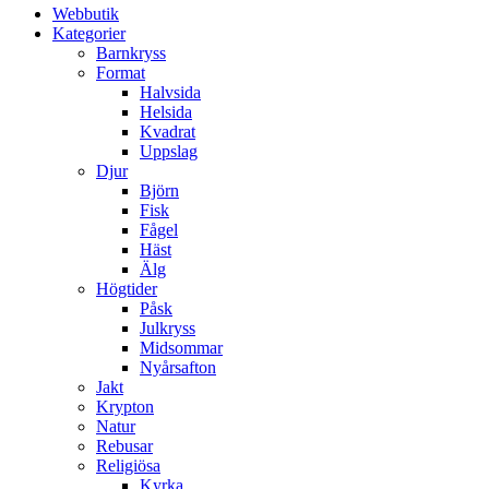
Webbutik
Kategorier
Barnkryss
Format
Halvsida
Helsida
Kvadrat
Uppslag
Djur
Björn
Fisk
Fågel
Häst
Älg
Högtider
Påsk
Julkryss
Midsommar
Nyårsafton
Jakt
Krypton
Natur
Rebusar
Religiösa
Kyrka