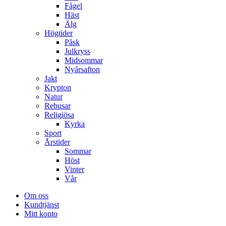
Fågel
Häst
Älg
Högtider
Påsk
Julkryss
Midsommar
Nyårsafton
Jakt
Krypton
Natur
Rebusar
Religiösa
Kyrka
Sport
Årstider
Sommar
Höst
Vinter
Vår
Om oss
Kundtjänst
Mitt konto