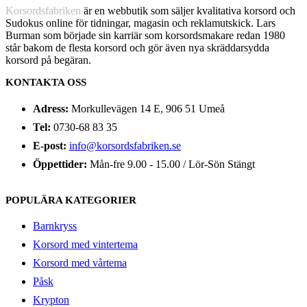
Korsordsfabriken
är en webbutik som säljer kvalitativa korsord och
Sudokus online för tidningar, magasin och reklamutskick. Lars
Burman som började sin karriär som korsordsmakare redan 1980
står bakom de flesta korsord och gör även nya skräddarsydda
korsord på begäran.
KONTAKTA OSS
Adress:
Morkullevägen 14 E, 906 51 Umeå
Tel:
0730-68 83 35
E-post:
info@korsordsfabriken.se
Öppettider:
Mån-fre 9.00 - 15.00 / Lör-Sön Stängt
POPULÄRA KATEGORIER
Barnkryss
Korsord med vintertema
Korsord med vårtema
Påsk
Krypton