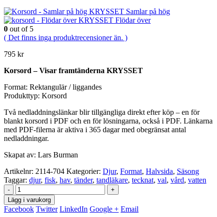
Samlar på hög
Flödar över
0
out of 5
( Det finns inga produktrecensioner än. )
795
kr
Korsord – Visar framtänderna KRYSSET
Format: Rektangulär / liggandes
Produkttyp: Korsord
Två nedladdningslänkar blir tillgängliga direkt efter köp – en för
blankt korsord i PDF och en för lösningarna, också i PDF. Länkarna
med PDF-filerna är aktiva i 365 dagar med obegränsat antal
nedladdningar.
Skapat av: Lars Burman
Artikelnr:
2114-704
Kategorier:
Djur
,
Format
,
Halvsida
,
Säsong
Taggar:
djur
,
fisk
,
hav
,
tänder
,
tandläkare
,
tecknat
,
val
,
vård
,
vatten
-
+
Lägg i varukorg
Facebook
Twitter
LinkedIn
Google +
Email