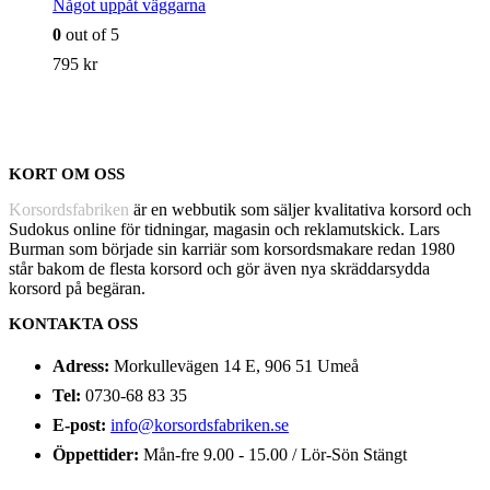
Något uppåt väggarna
0
out of 5
795
kr
KORT OM OSS
Korsordsfabriken
är en webbutik som säljer kvalitativa korsord och
Sudokus online för tidningar, magasin och reklamutskick. Lars
Burman som började sin karriär som korsordsmakare redan 1980
står bakom de flesta korsord och gör även nya skräddarsydda
korsord på begäran.
KONTAKTA OSS
Adress:
Morkullevägen 14 E, 906 51 Umeå
Tel:
0730-68 83 35
E-post:
info@korsordsfabriken.se
Öppettider:
Mån-fre 9.00 - 15.00 / Lör-Sön Stängt