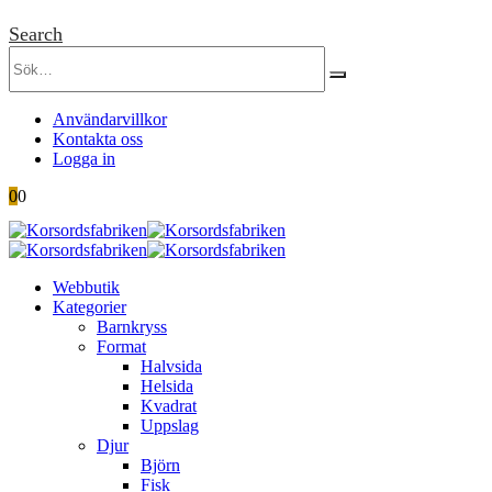
Search
Användarvillkor
Kontakta oss
Logga in
0
0
Webbutik
Kategorier
Barnkryss
Format
Halvsida
Helsida
Kvadrat
Uppslag
Djur
Björn
Fisk