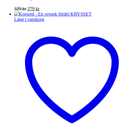
Det
Det
329
kr
279
kr
ursprungliga
nuvarande
priset
priset
Lägg i varukorg
var:
är:
329 kr.
279 kr.