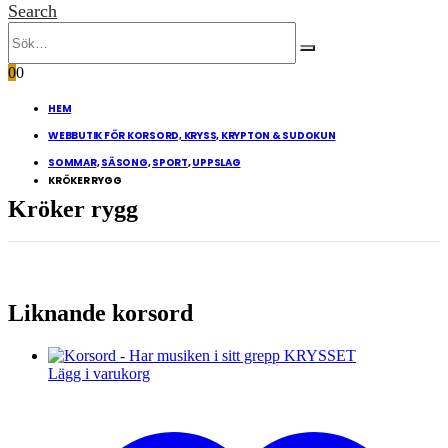
Search
0
0
HEM
WEBBUTIK FÖR KORSORD, KRYSS, KRYPTON & SUDOKUN
SOMMAR
,
SÄSONG
,
SPORT
,
UPPSLAG
KRÖKER RYGG
Kröker rygg
Liknande korsord
Lägg i varukorg