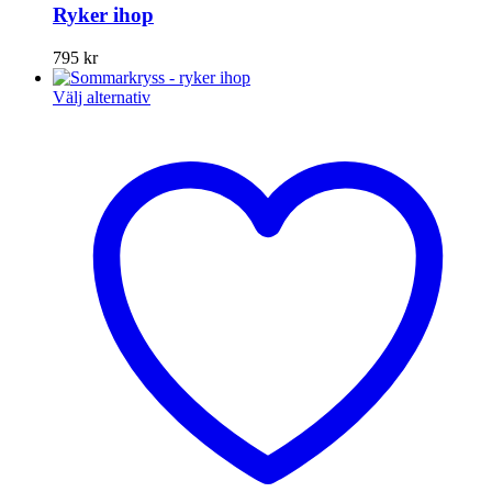
Ryker ihop
795
kr
Den
Välj alternativ
här
produkten
har
flera
varianter.
De
olika
alternativen
kan
väljas
på
produktsidan