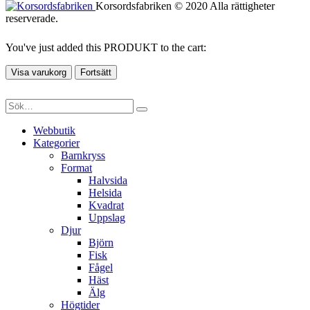
Korsordsfabriken © 2020 Alla rättigheter
reserverade.
You've just added this PRODUKT to the cart:
Visa varukorg
Fortsätt
Webbutik
Kategorier
Barnkryss
Format
Halvsida
Helsida
Kvadrat
Uppslag
Djur
Björn
Fisk
Fågel
Häst
Älg
Högtider