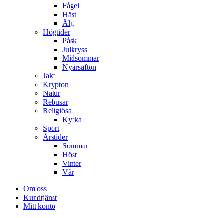
Fågel
Häst
Älg
Högtider
Påsk
Julkryss
Midsommar
Nyårsafton
Jakt
Krypton
Natur
Rebusar
Religiösa
Kyrka
Sport
Årstider
Sommar
Höst
Vinter
Vår
Om oss
Kundtjänst
Mitt konto