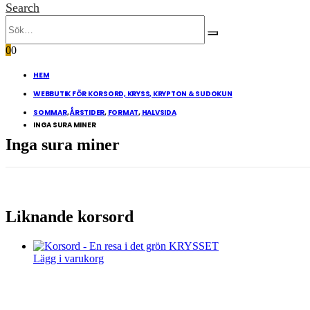
Search
0
0
HEM
WEBBUTIK FÖR KORSORD, KRYSS, KRYPTON & SUDOKUN
SOMMAR
,
ÅRSTIDER
,
FORMAT
,
HALVSIDA
INGA SURA MINER
Inga sura miner
Liknande korsord
Lägg i varukorg