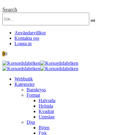
Search
Användarvillkor
Kontakta oss
Logga in
0
0
Webbutik
Kategorier
Barnkryss
Format
Halvsida
Helsida
Kvadrat
Uppslag
Djur
Björn
Fisk