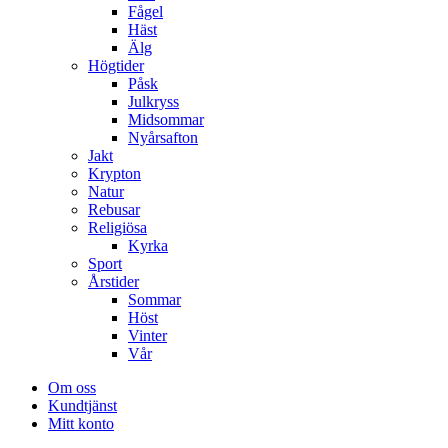
Fågel
Häst
Älg
Högtider
Påsk
Julkryss
Midsommar
Nyårsafton
Jakt
Krypton
Natur
Rebusar
Religiösa
Kyrka
Sport
Årstider
Sommar
Höst
Vinter
Vår
Om oss
Kundtjänst
Mitt konto