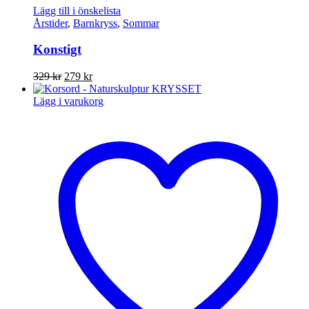
Lägg till i önskelista
Årstider
,
Barnkryss
,
Sommar
Konstigt
Det
Det
329
kr
279
kr
ursprungliga
nuvarande
priset
priset
Lägg i varukorg
var:
är:
329 kr.
279 kr.