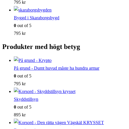
795
kr
Byggd i Skaraborgsbygd
0
out of 5
795
kr
Produkter med högt betyg
På grund - Dumt huvud måste ha hundra armar
0
out of 5
795
kr
Skyddstillsyn
0
out of 5
895
kr