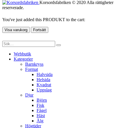
Korsordsfabriken © 2020 Alla rättigheter
reserverade.
You've just added this PRODUKT to the cart:
Visa varukorg
Fortsätt
Webbutik
Kategorier
Barnkryss
Format
Halvsida
Helsida
Kvadrat
Uppslag
Djur
Björn
Fisk
Fågel
Häst
Älg
Högtider