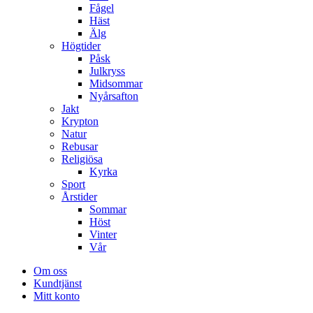
Fågel
Häst
Älg
Högtider
Påsk
Julkryss
Midsommar
Nyårsafton
Jakt
Krypton
Natur
Rebusar
Religiösa
Kyrka
Sport
Årstider
Sommar
Höst
Vinter
Vår
Om oss
Kundtjänst
Mitt konto