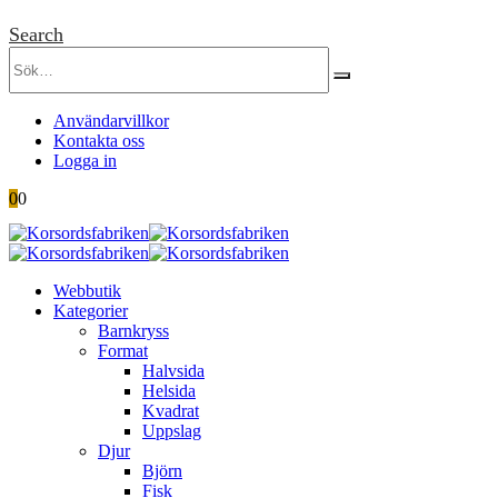
Search
Användarvillkor
Kontakta oss
Logga in
0
0
Webbutik
Kategorier
Barnkryss
Format
Halvsida
Helsida
Kvadrat
Uppslag
Djur
Björn
Fisk