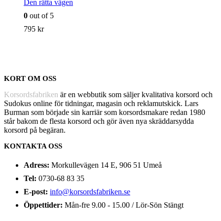
Den rätta vägen
0
out of 5
795
kr
KORT OM OSS
Korsordsfabriken
är en webbutik som säljer kvalitativa korsord och
Sudokus online för tidningar, magasin och reklamutskick. Lars
Burman som började sin karriär som korsordsmakare redan 1980
står bakom de flesta korsord och gör även nya skräddarsydda
korsord på begäran.
KONTAKTA OSS
Adress:
Morkullevägen 14 E, 906 51 Umeå
Tel:
0730-68 83 35
E-post:
info@korsordsfabriken.se
Öppettider:
Mån-fre 9.00 - 15.00 / Lör-Sön Stängt