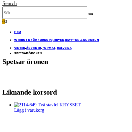
Search
0
0
HEM
WEBBUTIK FÖR KORSORD, KRYSS, KRYPTON & SUDOKUN
VINTER
,
ÅRSTIDER
,
FORMAT
,
HALVSIDA
SPETSAR ÖRONEN
Spetsar öronen
Liknande korsord
Lägg i varukorg