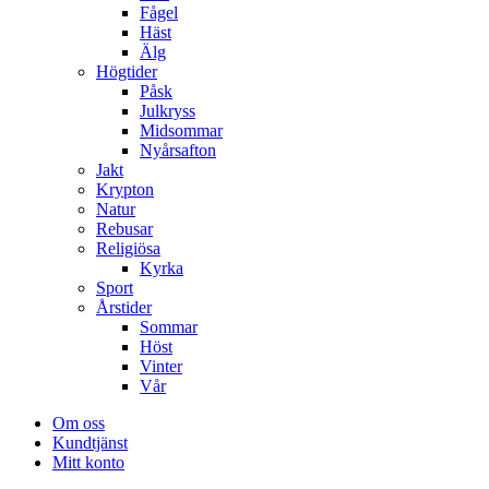
Fågel
Häst
Älg
Högtider
Påsk
Julkryss
Midsommar
Nyårsafton
Jakt
Krypton
Natur
Rebusar
Religiösa
Kyrka
Sport
Årstider
Sommar
Höst
Vinter
Vår
Om oss
Kundtjänst
Mitt konto