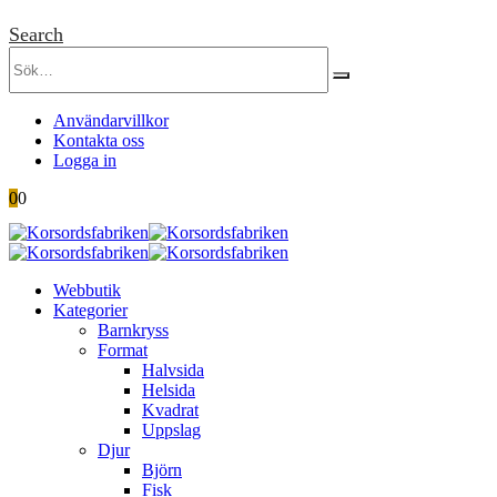
Search
Användarvillkor
Kontakta oss
Logga in
0
0
Webbutik
Kategorier
Barnkryss
Format
Halvsida
Helsida
Kvadrat
Uppslag
Djur
Björn
Fisk