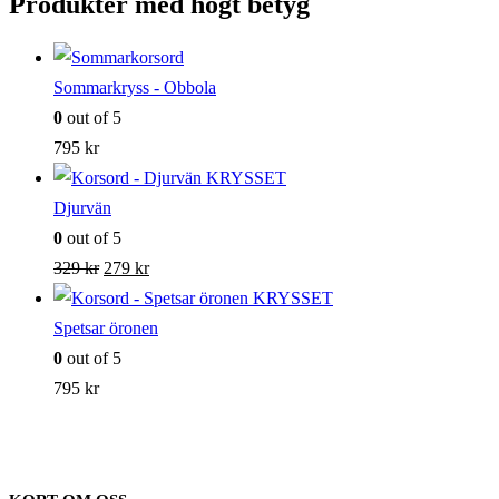
Produkter med högt betyg
Sommarkryss - Obbola
0
out of 5
795
kr
Djurvän
0
out of 5
Det
Det
329
kr
279
kr
ursprungliga
nuvarande
priset
priset
Spetsar öronen
var:
är:
0
out of 5
329 kr.
279 kr.
795
kr