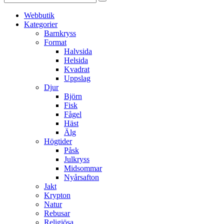
Webbutik
Kategorier
Barnkryss
Format
Halvsida
Helsida
Kvadrat
Uppslag
Djur
Björn
Fisk
Fågel
Häst
Älg
Högtider
Påsk
Julkryss
Midsommar
Nyårsafton
Jakt
Krypton
Natur
Rebusar
Religiösa