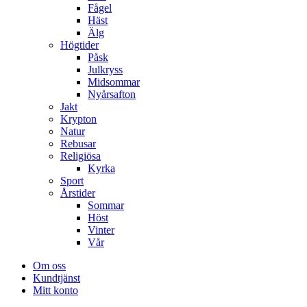
Fågel
Häst
Älg
Högtider
Påsk
Julkryss
Midsommar
Nyårsafton
Jakt
Krypton
Natur
Rebusar
Religiösa
Kyrka
Sport
Årstider
Sommar
Höst
Vinter
Vår
Om oss
Kundtjänst
Mitt konto