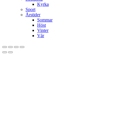
Kyrka
Sport
Årstider
Sommar
Höst
Vinter
Vår