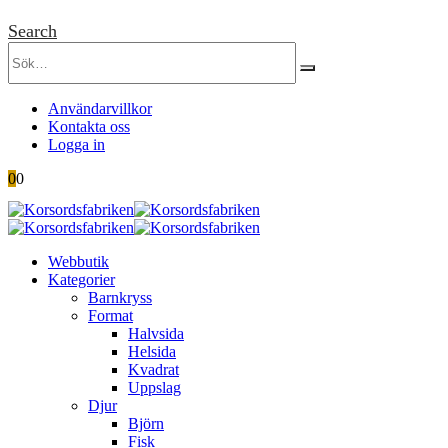
Search
Användarvillkor
Kontakta oss
Logga in
0
0
Webbutik
Kategorier
Barnkryss
Format
Halvsida
Helsida
Kvadrat
Uppslag
Djur
Björn
Fisk