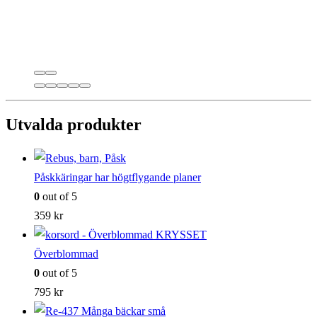
Utvalda produkter
Påskkäringar har högtflygande planer
0
out of 5
359
kr
Överblommad
0
out of 5
795
kr