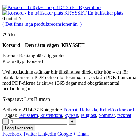
Ryker ihop
En träffsäker plats
0
out of 5
( Det finns inga produktrecensioner än. )
795
kr
Korsord – Den rätta vägen KRYSSET
Format: Rektangulär / liggandes
Produkttyp: Korsord
Två nedladdningslänkar blir tillgängliga direkt efter köp – en för
blankt korsord i PDF och en för lösningarna, också i PDF. Länkarna
med PDF-filerna är aktiva i 365 dagar med obegränsat antal
nedladdningar.
Skapat av: Lars Burman
Artikelnr:
2114-77
Kategorier:
Format
,
Halvsida
,
Religiösa korsord
Taggar:
Jerusalem
,
kristendom
,
kyrkan
,
religiöst
,
Sommar
,
tecknat
-
+
Lägg i varukorg
Facebook
Twitter
LinkedIn
Google +
Email