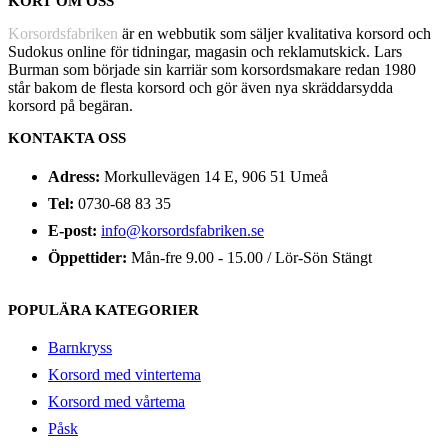
KORT OM OSS
Korsordsfabriken
är en webbutik som säljer kvalitativa korsord och
Sudokus online för tidningar, magasin och reklamutskick. Lars
Burman som började sin karriär som korsordsmakare redan 1980
står bakom de flesta korsord och gör även nya skräddarsydda
korsord på begäran.
KONTAKTA OSS
Adress:
Morkullevägen 14 E, 906 51 Umeå
Tel:
0730-68 83 35
E-post:
info@korsordsfabriken.se
Öppettider:
Mån-fre 9.00 - 15.00 / Lör-Sön Stängt
POPULÄRA KATEGORIER
Barnkryss
Korsord med vintertema
Korsord med vårtema
Påsk