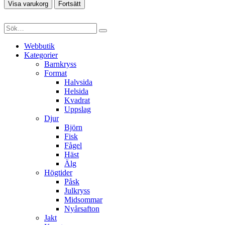
Visa varukorg
Fortsätt
Webbutik
Kategorier
Barnkryss
Format
Halvsida
Helsida
Kvadrat
Uppslag
Djur
Björn
Fisk
Fågel
Häst
Älg
Högtider
Påsk
Julkryss
Midsommar
Nyårsafton
Jakt