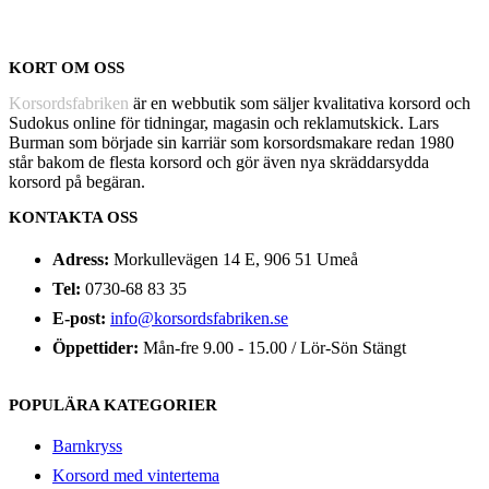
KORT OM OSS
Korsordsfabriken
är en webbutik som säljer kvalitativa korsord och
Sudokus online för tidningar, magasin och reklamutskick. Lars
Burman som började sin karriär som korsordsmakare redan 1980
står bakom de flesta korsord och gör även nya skräddarsydda
korsord på begäran.
KONTAKTA OSS
Adress:
Morkullevägen 14 E, 906 51 Umeå
Tel:
0730-68 83 35
E-post:
info@korsordsfabriken.se
Öppettider:
Mån-fre 9.00 - 15.00 / Lör-Sön Stängt
POPULÄRA KATEGORIER
Barnkryss
Korsord med vintertema