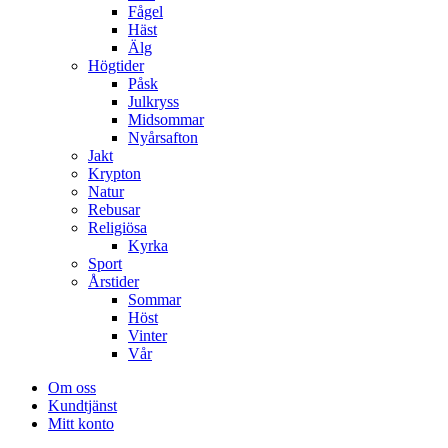
Fågel
Häst
Älg
Högtider
Påsk
Julkryss
Midsommar
Nyårsafton
Jakt
Krypton
Natur
Rebusar
Religiösa
Kyrka
Sport
Årstider
Sommar
Höst
Vinter
Vår
Om oss
Kundtjänst
Mitt konto