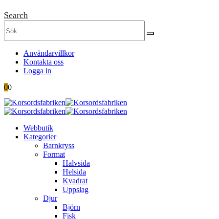
Search
Användarvillkor
Kontakta oss
Logga in
0
0
Webbutik
Kategorier
Barnkryss
Format
Halvsida
Helsida
Kvadrat
Uppslag
Djur
Björn
Fisk