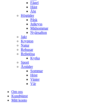
Fågel
Häst
Älg
Högtider
Påsk
Julkryss
Midsommar
Nyårsafton
Jakt
Krypton
Natur
Rebusar
Religiösa
Kyrka
Sport
Årstider
Sommar
Höst
Vinter
Vår
Om oss
Kundtjänst
Mitt konto