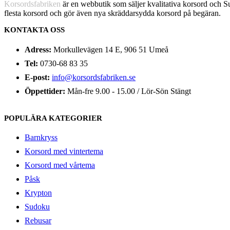
Korsordsfabriken
är en webbutik som säljer kvalitativa korsord och 
flesta korsord och gör även nya skräddarsydda korsord på begäran.
KONTAKTA OSS
Adress:
Morkullevägen 14 E, 906 51 Umeå
Tel:
0730-68 83 35
E-post:
info@korsordsfabriken.se
Öppettider:
Mån-fre 9.00 - 15.00 / Lör-Sön Stängt
POPULÄRA KATEGORIER
Barnkryss
Korsord med vintertema
Korsord med vårtema
Påsk
Krypton
Sudoku
Rebusar