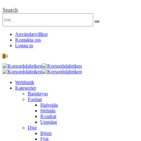
Search
Användarvillkor
Kontakta oss
Logga in
0
0
Webbutik
Kategorier
Barnkryss
Format
Halvsida
Helsida
Kvadrat
Uppslag
Djur
Björn
Fisk