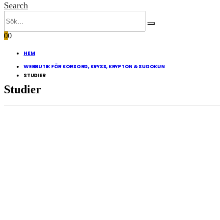
Search
0
0
HEM
WEBBUTIK FÖR KORSORD, KRYSS, KRYPTON & SUDOKUN
STUDIER
Studier