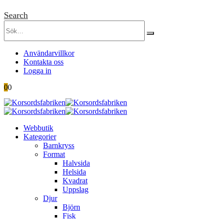
Search
Användarvillkor
Kontakta oss
Logga in
0
0
Webbutik
Kategorier
Barnkryss
Format
Halvsida
Helsida
Kvadrat
Uppslag
Djur
Björn
Fisk