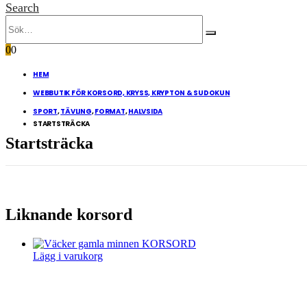
Search
0
0
HEM
WEBBUTIK FÖR KORSORD, KRYSS, KRYPTON & SUDOKUN
SPORT
,
TÄVLING
,
FORMAT
,
HALVSIDA
STARTSTRÄCKA
Startsträcka
Liknande korsord
Lägg i varukorg