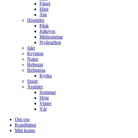
Fågel
Häst
Älg
Högtider
Påsk
Julkryss
Midsommar
Nyårsafton
Jakt
Krypton
Natur
Rebusar
Religiösa
Kyrka
Sport
Årstider
Sommar
Höst
Vinter
Vår
Om oss
Kundtjänst
Mitt konto