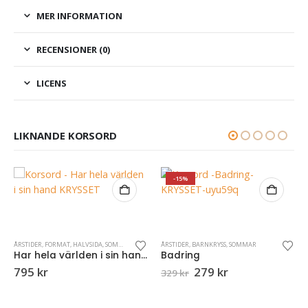
MER INFORMATION
RECENSIONER (0)
LICENS
LIKNANDE KORSORD
-15%
ÅRSTIDER
,
FORMAT
,
HALVSIDA
,
SOMMAR
ÅRSTIDER
,
BARNKRYSS
,
SOMMAR
Har hela världen i sin hand
Badring
Det
Det
795
kr
279
kr
329
kr
ursprungliga
nuvarande
priset
priset
D
var:
är: