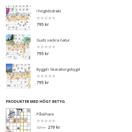
I högtidsdräkt
0
out of 5
795
kr
Guds vackra natur
0
out of 5
795
kr
Byggd i Skaraborgsbygd
0
out of 5
795
kr
PRODUKTER MED HÖGT BETYG
Påskhare
0
out of 5
Det
Det
279
kr
329
kr