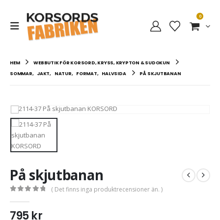
0
HEM
WEBBUTIK FÖR KORSORD, KRYSS, KRYPTON & SUDOKUN
SOMMAR
,
JAKT
,
NATUR
,
FORMAT
,
HALVSIDA
PÅ SKJUTBANAN
På skjutbanan
( Det finns inga produktrecensioner än. )
0
out of 5
795
kr