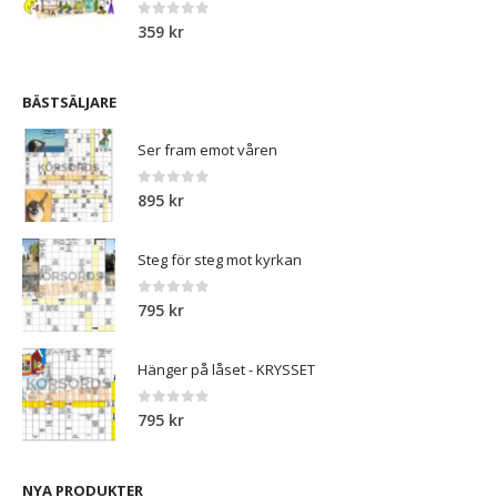
0
out of 5
359
kr
BÄSTSÄLJARE
Ser fram emot våren
0
out of 5
895
kr
Steg för steg mot kyrkan
0
out of 5
795
kr
Hänger på låset - KRYSSET
0
out of 5
795
kr
NYA PRODUKTER