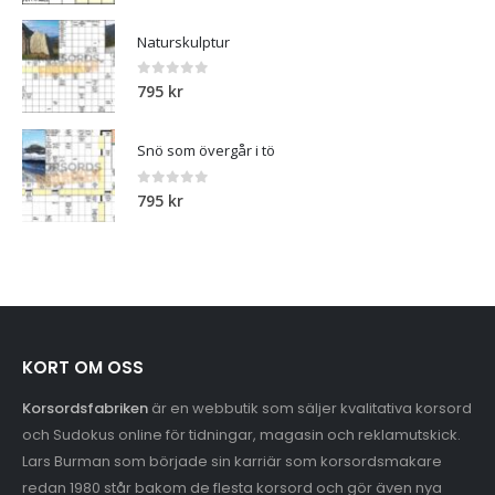
ursprungliga
nuvarande
priset
priset
Naturskulptur
var:
är:
329 kr.
279 kr.
0
out of 5
795
kr
Snö som övergår i tö
0
out of 5
795
kr
KORT OM OSS
Korsordsfabriken
är en webbutik som säljer kvalitativa korsord
och Sudokus online för tidningar, magasin och reklamutskick.
Lars Burman som började sin karriär som korsordsmakare
redan 1980 står bakom de flesta korsord och gör även nya