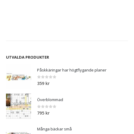
329 kr.
279 kr.
UTVALDA PRODUKTER
Påskkäringar har högtflygande planer
0
out of 5
359
kr
Överblommad
0
out of 5
795
kr
Många bäckar små