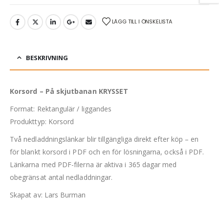
329 kr.
279 kr.
0
out of 5
0
out of 5
Det
Det
359
kr
279
kr
329
kr
ursprungliga
nuvarand
LÄGG TILL I ÖNSKELISTA
priset
priset
var:
är:
329 kr.
279 kr.
BESKRIVNING
Korsord – På skjutbanan KRYSSET
Format: Rektangulär / liggandes
Produkttyp: Korsord
Två nedladdningslänkar blir tillgängliga direkt efter köp – en
för blankt korsord i PDF och en för lösningarna, också i PDF.
Länkarna med PDF-filerna är aktiva i 365 dagar med
obegränsat antal nedladdningar.
Skapat av: Lars Burman