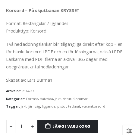
Korsord – På skjutbanan KRYSSET
Format: Rektangulär / liggandes
Produkttyp: Korsord
Två nedladdningslänkar blir tillgängliga direkt efter köp – en
för blankt korsord i PDF och en för lösningarna, också i PDF.
Länkarna med PDF-filerna är aktiva i 365 dagar med
obegränsat antal nedladdningar.
Påskkäringar har högtflygande planer
Kamera
Skapat av: Lars Burman
0
out of 5
0
out of 5
Det
Det
359
kr
279
kr
329
kr
ursprungliga
nuvarand
Artikelnr:
2114-37
priset
priset
Överblommad
Kyckling
Kategorier:
Format
,
Halvsida
,
Jakt
,
Natur
,
Sommar
var:
är:
329 kr.
279 kr.
Taggar:
jakt
,
järnväg
,
liggande
,
pistol
,
tecknat
,
vuxenkorsord
0
out of 5
0
out of 5
Det
Det
795
kr
279
kr
329
kr
ursprungliga
nuvarand
priset
priset
LÄGG I VARUKORG
Många bäckar små
Hoppbacke
var:
är: