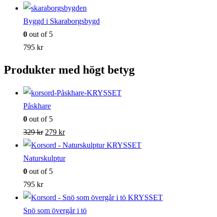
Byggd i Skaraborgsbygd
0
out of 5
795
kr
Produkter med högt betyg
Påskhare
0
out of 5
Det
Det
329
kr
279
kr
ursprungliga
nuvarande
priset
priset
Naturskulptur
var:
är:
0
out of 5
329 kr.
279 kr.
795
kr
Snö som övergår i tö