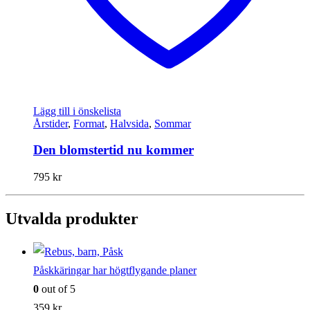
Lägg till i önskelista
Årstider
,
Format
,
Halvsida
,
Sommar
Den blomstertid nu kommer
795
kr
Utvalda produkter
Påskkäringar har högtflygande planer
0
out of 5
359
kr