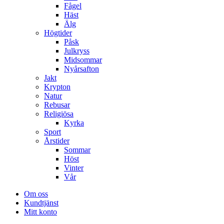
Fågel
Häst
Älg
Högtider
Påsk
Julkryss
Midsommar
Nyårsafton
Jakt
Krypton
Natur
Rebusar
Religiösa
Kyrka
Sport
Årstider
Sommar
Höst
Vinter
Vår
Om oss
Kundtjänst
Mitt konto