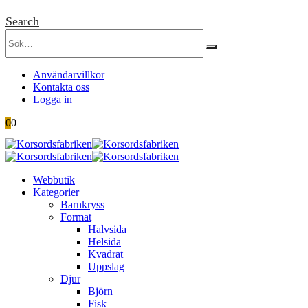
Search
Användarvillkor
Kontakta oss
Logga in
0
0
Webbutik
Kategorier
Barnkryss
Format
Halvsida
Helsida
Kvadrat
Uppslag
Djur
Björn
Fisk