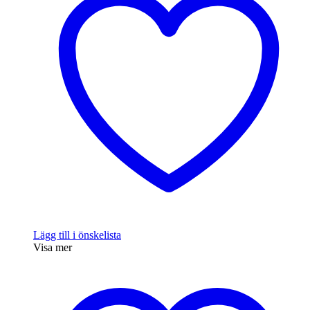
varianter.
De
olika
alternativen
kan
väljas
på
produktsidan
Lägg till i önskelista
Visa mer