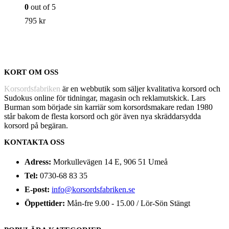
0
out of 5
795
kr
KORT OM OSS
Korsordsfabriken
är en webbutik som säljer kvalitativa korsord och
Sudokus online för tidningar, magasin och reklamutskick. Lars
Burman som började sin karriär som korsordsmakare redan 1980
står bakom de flesta korsord och gör även nya skräddarsydda
korsord på begäran.
KONTAKTA OSS
Adress:
Morkullevägen 14 E, 906 51 Umeå
Tel:
0730-68 83 35
E-post:
info@korsordsfabriken.se
Öppettider:
Mån-fre 9.00 - 15.00 / Lör-Sön Stängt