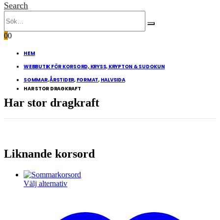
Search
0
0
HEM
WEBBUTIK FÖR KORSORD, KRYSS, KRYPTON & SUDOKUN
SOMMAR
,
ÅRSTIDER
,
FORMAT
,
HALVSIDA
HAR STOR DRAGKRAFT
Har stor dragkraft
Liknande korsord
Den
Välj alternativ
här
produkten
har
flera