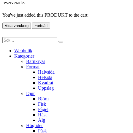
reserverade.
You've just added this PRODUKT to the cart:
Visa varukorg
Fortsätt
Webbutik
Kategorier
Barnkryss
Format
Halvsida
Helsida
Kvadrat
Uppslag
Djur
Björn
Fisk
Fågel
Häst
Älg
Högtider
Påsk