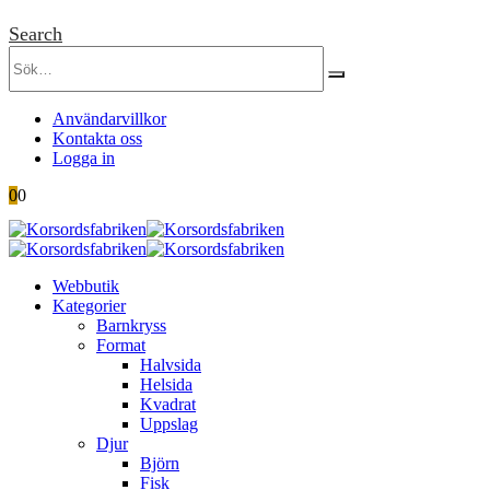
Search
Användarvillkor
Kontakta oss
Logga in
0
0
Webbutik
Kategorier
Barnkryss
Format
Halvsida
Helsida
Kvadrat
Uppslag
Djur
Björn
Fisk