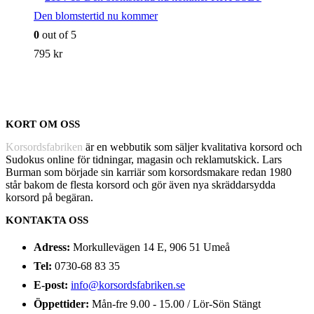
priset
priset
Den blomstertid nu kommer
var:
är:
0
out of 5
329 kr.
279 kr.
795
kr
KORT OM OSS
Korsordsfabriken
är en webbutik som säljer kvalitativa korsord och
Sudokus online för tidningar, magasin och reklamutskick. Lars
Burman som började sin karriär som korsordsmakare redan 1980
står bakom de flesta korsord och gör även nya skräddarsydda
korsord på begäran.
KONTAKTA OSS
Adress:
Morkullevägen 14 E, 906 51 Umeå
Tel:
0730-68 83 35
E-post:
info@korsordsfabriken.se
Öppettider:
Mån-fre 9.00 - 15.00 / Lör-Sön Stängt