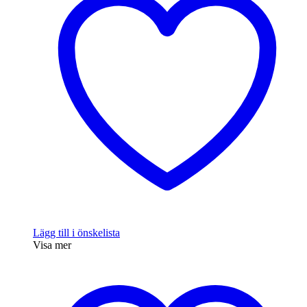
varianter.
De
olika
alternativen
kan
väljas
på
produktsidan
Lägg till i önskelista
Visa mer