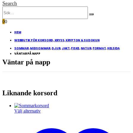
Search
0
0
HEM
WEBBUTIK FÖR KORSORD, KRYSS, KRYPTON & SUDOKUN
SOMMAR
,
MIDSOMMAR
,
DJUR
,
JAKT
,
FISKE
,
NATUR
,
FORMAT
,
HELSIDA
VÄNTAR PÅ NAPP
Väntar på napp
Liknande korsord
Den
Välj alternativ
här
produkten
har
flera