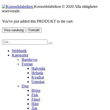
Korsordsfabriken © 2020 Alla rättigheter
reserverade.
You've just added this PRODUKT to the cart:
Visa varukorg
Fortsätt
Webbutik
Kategorier
Barnkryss
Format
Halvsida
Helsida
Kvadrat
Uppslag
Djur
Björn
Fisk
Fågel
Häst
Älg