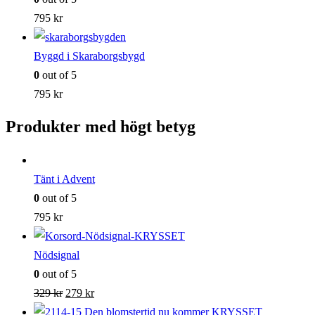
795
kr
Byggd i Skaraborgsbygd
0
out of 5
795
kr
Produkter med högt betyg
Tänt i Advent
0
out of 5
795
kr
Nödsignal
0
out of 5
Det
Det
329
kr
279
kr
ursprungliga
nuvarande