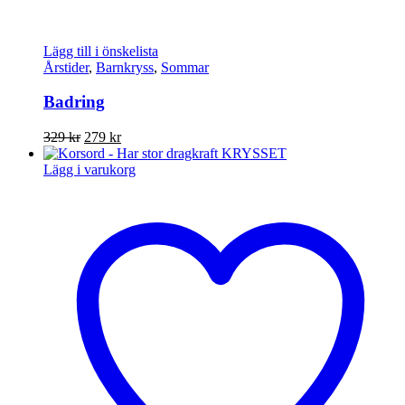
Lägg till i önskelista
Årstider
,
Barnkryss
,
Sommar
Badring
Det
Det
329
kr
279
kr
ursprungliga
nuvarande
priset
priset
Lägg i varukorg
var:
är:
329 kr.
279 kr.