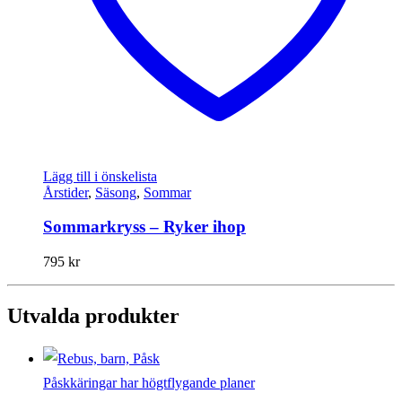
Lägg till i önskelista
Årstider
,
Säsong
,
Sommar
Sommarkryss – Ryker ihop
795
kr
Utvalda produkter
Påskkäringar har högtflygande planer