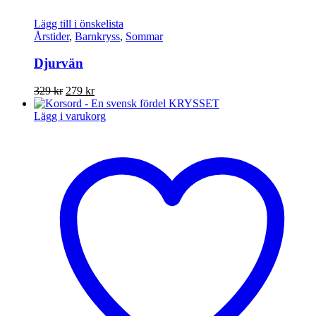
Lägg till i önskelista
Årstider
,
Barnkryss
,
Sommar
Djurvän
Det
Det
329
kr
279
kr
ursprungliga
nuvarande
priset
priset
Lägg i varukorg
var:
är:
329 kr.
279 kr.