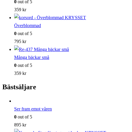
0
out of 5
359
kr
Överblommad
0
out of 5
795
kr
Många bäckar små
0
out of 5
359
kr
Bästsäljare
Ser fram emot våren
0
out of 5
895
kr