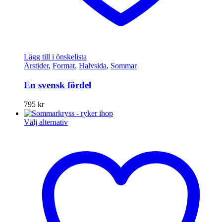
Lägg till i önskelista
Årstider
,
Format
,
Halvsida
,
Sommar
En svensk fördel
795
kr
Den
Välj alternativ
här
produkten
har
flera
varianter.
De
olika
alternativen
kan
väljas
på