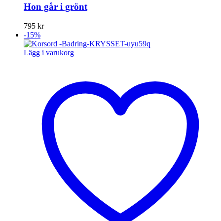
Hon går i grönt
795
kr
-15%
Lägg i varukorg