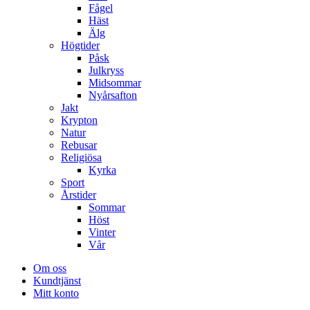
Fågel
Häst
Älg
Högtider
Påsk
Julkryss
Midsommar
Nyårsafton
Jakt
Krypton
Natur
Rebusar
Religiösa
Kyrka
Sport
Årstider
Sommar
Höst
Vinter
Vår
Om oss
Kundtjänst
Mitt konto