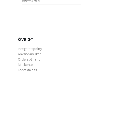
Det
Det
329
kr
279
kr
ursprungliga
nuvarande
priset
priset
var:
är:
329 kr.
279 kr.
ÖVRIGT
Integritetspolicy
Användarvillkor
Orderspårning
Mitt konto
Kontakta oss