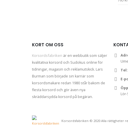
795
kr
KORT OM OSS
KONT
Adr
Korsordsfabriken
är en webbutik som säljer
Um
kvalitativa korsord och Sudokus online för
tidningar, magasin och reklamutskick. Lars
Tel:
Burman som började sin karriär som
E-p
korsordsmakare redan 1980 står bakom de
Öpp
flesta korsord och gör även nya
Lör-
skräddarsydda korsord på begäran.
Korsordsfabriken © 2020 Alla rättigheter r