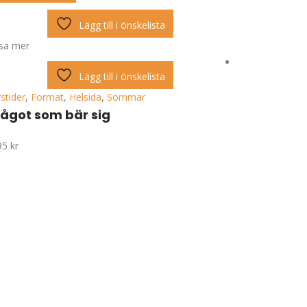
Lägg till i önskelista
isa mer
Lägg till i önskelista
stider
,
Format
,
Helsida
,
Sommar
ågot som bär sig
95
kr
Lägg i varuk
Visa mer
Årstider
,
Form
En träffs