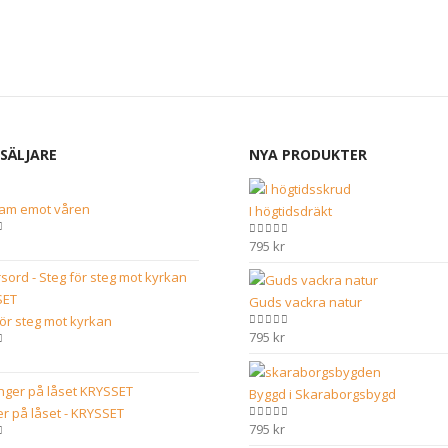
SÄLJARE
NYA PRODUKTER
ram emot våren
I högtidsdräkt
of 5
795
kr
0
out of 5
Guds vackra natur
för steg mot kyrkan
795
kr
0
out of 5
of 5
Byggd i Skaraborgsbygd
r på låset - KRYSSET
795
kr
0
out of 5
of 5