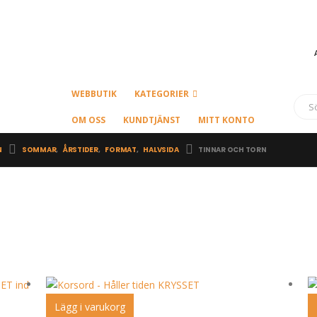
WEBBUTIK
KATEGORIER
OM OSS
KUNDTJÄNST
MITT KONTO
N
SOMMAR
,
ÅRSTIDER
,
FORMAT
,
HALVSIDA
TINNAR OCH TORN
Lägg i varukorg