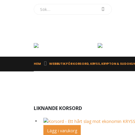
HEM
WEBBUTIK FÖR KORSORD, KRYSS, KRYPTON & SUDOKU
LIKNANDE KORSORD
Lägg i varukorg