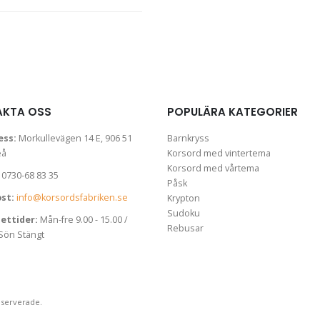
AKTA OSS
POPULÄRA KATEGORIER
ess:
Morkullevägen 14 E, 906 51
Barnkryss
eå
Korsord med vintertema
Korsord med vårtema
0730-68 83 35
Påsk
ost:
info@korsordsfabriken.se
Krypton
Sudoku
ettider:
Mån-fre 9.00 - 15.00 /
Rebusar
Sön Stängt
eserverade.