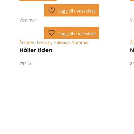
Lägg till i önskelista
Visa mer
V
Lägg till i önskelista
Årstider
,
Format
,
Halvsida
,
Sommar
År
Håller tiden
N
795
kr
8