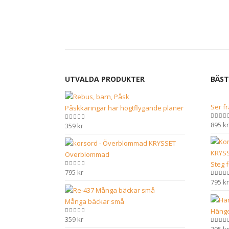
UTVALDA PRODUKTER
BÄST
Ser f
Påskkäringar har högtflygande planer
895
kr
0
out 
359
kr
0
out of 5
Överblommad
Steg 
795
kr
0
out of 5
795
kr
0
out 
Många bäckar små
Hänge
359
kr
0
out of 5
0
out 