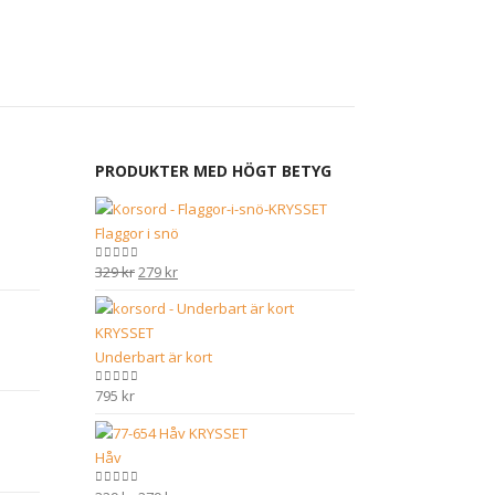
795
kr
PRODUKTER MED HÖGT BETYG
Flaggor i snö
Det
Det
329
kr
279
kr
0
out of 5
ursprungliga
nuvarande
priset
priset
var:
är:
Underbart är kort
329 kr.
279 kr.
795
kr
0
out of 5
Håv
0
out of 5