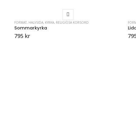
FORMAT
,
HALVSIDA
,
KYRKA
,
RELIGIÖSA KORSORD
FORM
Sommarkyrka
Lid
795
kr
79