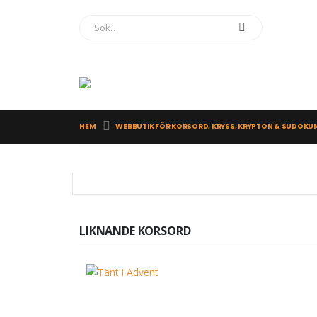
HEM
WEBBUTIK FÖR KORSORD, KRYSS, KRYPTON & SUDOKU
LIKNANDE KORSORD