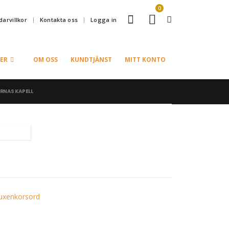
0
arvillkor
Kontakta oss
Logga in
ER
OM OSS
KUNDTJÄNST
MITT KONTO
RNAS KAPELL