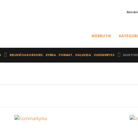
Använd
WEBBUTIK
KATEGORI
N
RELIGIÖSA KORSORD
,
KYRKA
,
FORMAT
,
HALVSIDA
,
VUXENKRYSS
MARTYRE