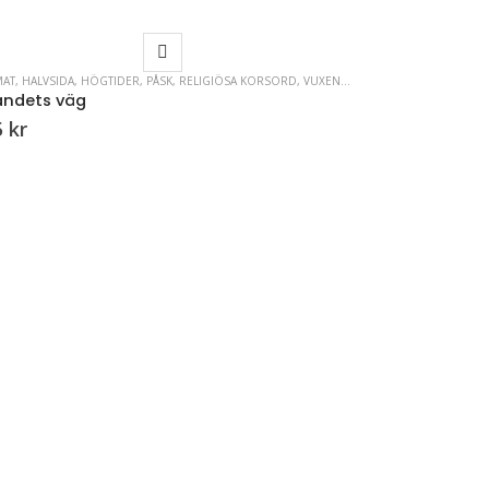
AT
,
HALVSIDA
,
HÖGTIDER
,
PÅSK
,
RELIGIÖSA KORSORD
,
VUXENKRYSS
andets väg
5
kr
SÄSONG
,
SOMMAR
,
Kröker rygg
795
kr