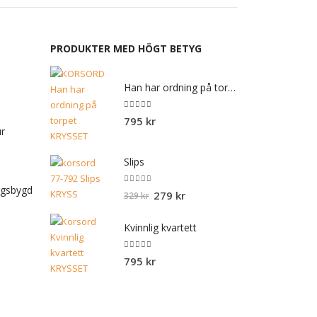
PRODUKTER MED HÖGT BETYG
Han har ordning på torpet
0
out of 5
795
kr
ur
Slips
rgsbygd
0
out of 5
Det
Det
279
kr
329
kr
ursprungliga
nuvarande
priset
priset
Kvinnlig kvartett
var:
är:
329 kr.
279 kr.
0
out of 5
795
kr