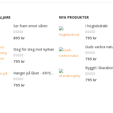
LJARE
NYA PRODUKTER
Ser fram emot våren
I högtidsdräkt
0
out of 5
0
out of 5
895
kr
795
kr
Guds vackra nat
Steg för steg mot kyrkan
0
out of 5
795
kr
0
out of 5
795
kr
Byggd i Skarabo
Hänger på låset - KRYSSET
0
out of 5
795
kr
0
out of 5
795
kr