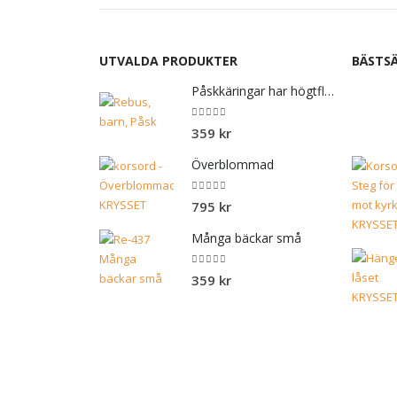
UTVALDA PRODUKTER
BÄSTSÄ
Påskkäringar har högtflygande planer
0
out of 5
359
kr
Överblommad
0
out of 5
795
kr
Många bäckar små
0
out of 5
359
kr