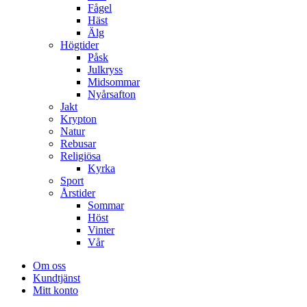
Fågel
Häst
Älg
Högtider
Påsk
Julkryss
Midsommar
Nyårsafton
Jakt
Krypton
Natur
Rebusar
Religiösa
Kyrka
Sport
Årstider
Sommar
Höst
Vinter
Vår
Om oss
Kundtjänst
Mitt konto