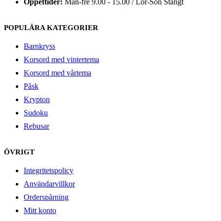
Öppettider:
Mån-fre 9.00 - 15.00 / Lör-Sön Stängt
POPULÄRA KATEGORIER
Barnkryss
Korsord med vintertema
Korsord med vårtema
Påsk
Krypton
Sudoku
Rebusar
ÖVRIGT
Integritetspolicy
Användarvillkor
Orderspårning
Mitt konto