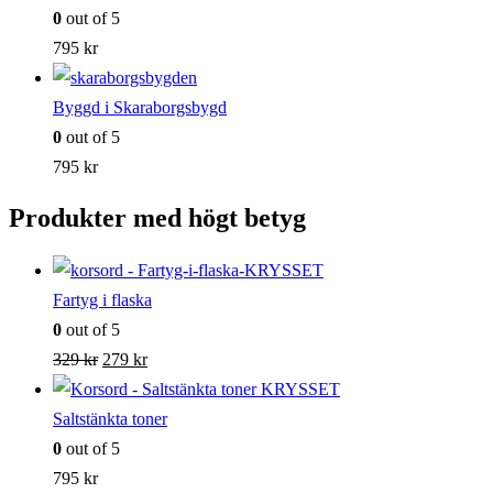
0
out of 5
795
kr
Byggd i Skaraborgsbygd
0
out of 5
795
kr
Produkter med högt betyg
Fartyg i flaska
0
out of 5
Det
Det
329
kr
279
kr
ursprungliga
nuvarande
priset
priset
Saltstänkta toner
var:
är:
0
out of 5
329 kr.
279 kr.
795
kr