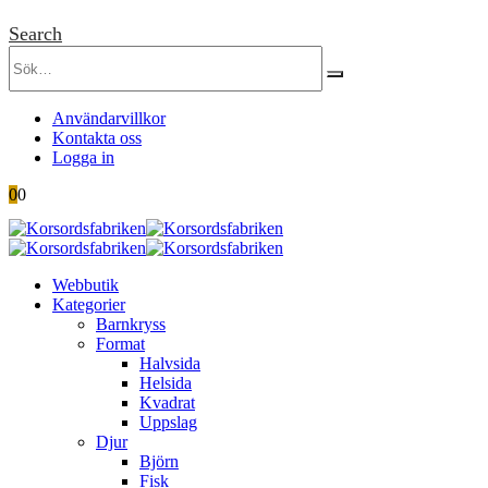
Search
Användarvillkor
Kontakta oss
Logga in
0
0
Webbutik
Kategorier
Barnkryss
Format
Halvsida
Helsida
Kvadrat
Uppslag
Djur
Björn
Fisk