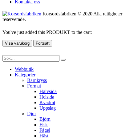
Kontakta oss
Korsordsfabriken © 2020 Alla rättigheter
reserverade.
You've just added this PRODUKT to the cart:
Visa varukorg
Fortsätt
Webbutik
Kategorier
Barnkryss
Format
Halvsida
Helsida
Kvadrat
Uppslag
Djur
Björn
Fisk
Fågel
Häst