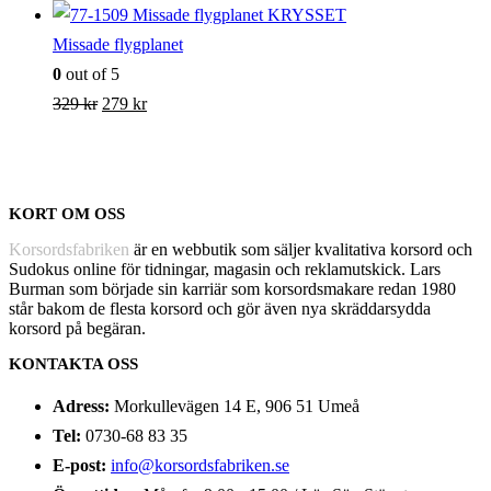
Missade flygplanet
0
out of 5
Det
Det
329
kr
279
kr
ursprungliga
nuvarande
priset
priset
var:
är:
KORT OM OSS
329 kr.
279 kr.
Korsordsfabriken
är en webbutik som säljer kvalitativa korsord och
Sudokus online för tidningar, magasin och reklamutskick. Lars
Burman som började sin karriär som korsordsmakare redan 1980
står bakom de flesta korsord och gör även nya skräddarsydda
korsord på begäran.
KONTAKTA OSS
Adress:
Morkullevägen 14 E, 906 51 Umeå
Tel:
0730-68 83 35
E-post:
info@korsordsfabriken.se