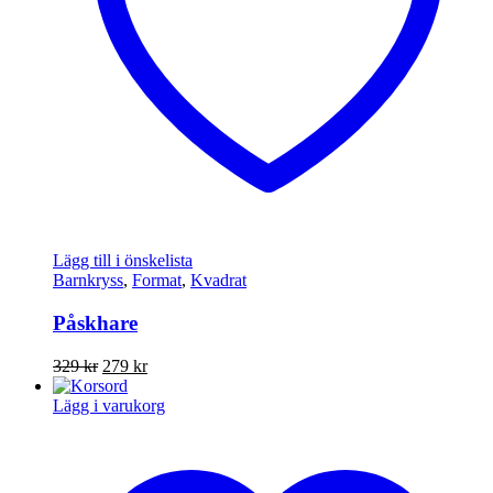
Lägg till i önskelista
Barnkryss
,
Format
,
Kvadrat
Påskhare
Det
Det
329
kr
279
kr
ursprungliga
nuvarande
priset
priset
Lägg i varukorg
var:
är:
329 kr.
279 kr.