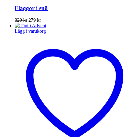
Flaggor i snö
Det
Det
329
kr
279
kr
ursprungliga
nuvarande
priset
priset
Lägg i varukorg
var:
är:
329 kr.
279 kr.