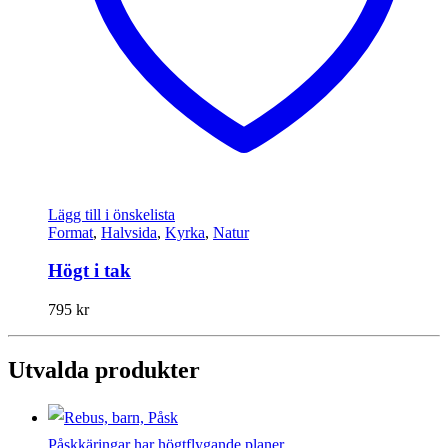
Lägg till i önskelista
Format
,
Halvsida
,
Kyrka
,
Natur
Högt i tak
795
kr
Utvalda produkter
Påskkäringar har högtflygande planer