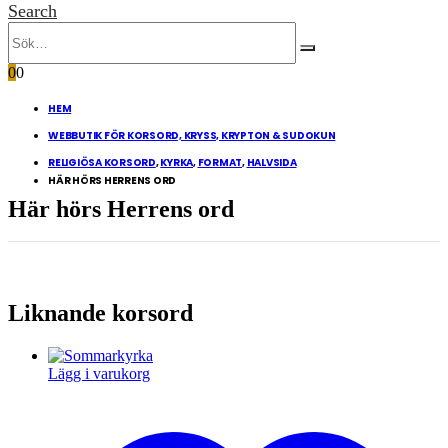
Search
0
0
HEM
WEBBUTIK FÖR KORSORD, KRYSS, KRYPTON & SUDOKUN
RELIGIÖSA KORSORD
,
KYRKA
,
FORMAT
,
HALVSIDA
HÄR HÖRS HERRENS ORD
Här hörs Herrens ord
Liknande korsord
Lägg i varukorg