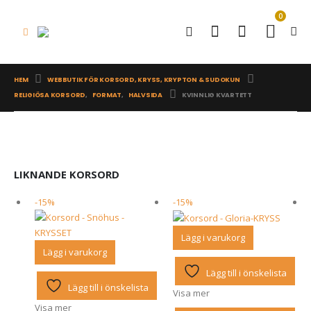
0
HEM
WEBBUTIK FÖR KORSORD, KRYSS, KRYPTON & SUDOKUN
RELIGIÖSA KORSORD
,
FORMAT
,
HALVSIDA
KVINNLIG KVARTETT
LIKNANDE KORSORD
-15%
-15%
Lägg i varukorg
Lägg i varukorg
Lägg till i önskelista
Lägg till i önskelista
Visa mer
Visa mer