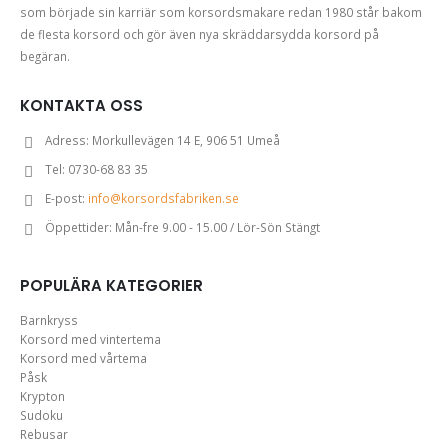
som började sin karriär som korsordsmakare redan 1980 står bakom
de flesta korsord och gör även nya skräddarsydda korsord på
begäran.
KONTAKTA OSS
Adress:
Morkullevägen 14 E, 906 51 Umeå
Tel:
0730-68 83 35
E-post:
info@korsordsfabriken.se
Öppettider:
Mån-fre 9.00 - 15.00 / Lör-Sön Stängt
POPULÄRA KATEGORIER
Barnkryss
Korsord med vintertema
Korsord med vårtema
Påsk
Krypton
Sudoku
Rebusar