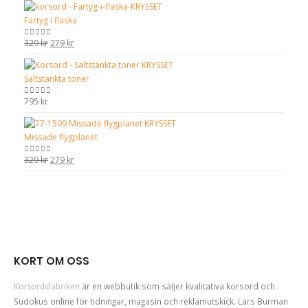
Fartyg i flaska
Det
Det
329
kr
279
kr
0
out of 5
ursprungliga
nuvarande
priset
priset
Saltstänkta toner
var:
är:
329 kr.
279 kr.
795
kr
0
out of 5
Missade flygplanet
Det
Det
329
kr
279
kr
0
out of 5
ursprungliga
nuvarande
priset
priset
var:
är:
329 kr.
279 kr.
KORT OM OSS
Korsordsfabriken
är en webbutik som säljer kvalitativa korsord och
Sudokus online för tidningar, magasin och reklamutskick. Lars Burman