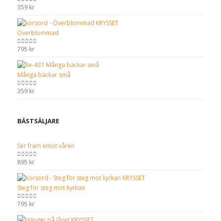
359
kr
0
out of 5
Överblommad
795
kr
0
out of 5
Många bäckar små
359
kr
0
out of 5
BÄSTSÄLJARE
Ser fram emot våren
895
kr
0
out of 5
Steg för steg mot kyrkan
795
kr
0
out of 5