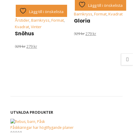
Lägg till i önskelista
Lägg till i önskelista
Barnkryss
,
Format
,
Kvadrat
Gloria
Årstider
,
Barnkryss
,
Format
,
Kvadrat
,
Vinter
Snöhus
Det
Det
329
kr
279
kr
ursprungliga
nuvarande
Det
Det
329
kr
279
kr
priset
priset
ursprungliga
nuvarande
var:
är:
priset
priset
329 kr.
279 kr.
var:
är:
329 kr.
279 kr.
UTVALDA PRODUKTER
Påskkäringar har högtflygande planer