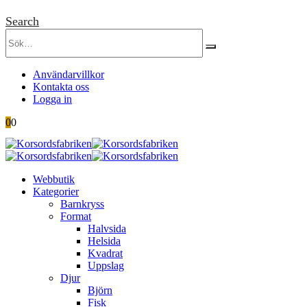
Search
Användarvillkor
Kontakta oss
Logga in
0
0
Webbutik
Kategorier
Barnkryss
Format
Halvsida
Helsida
Kvadrat
Uppslag
Djur
Björn
Fisk