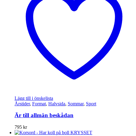
Lägg till i önskelista
Årstider
,
Format
,
Halvsida
,
Sommar
,
Sport
Är till allmän beskådan
795
kr