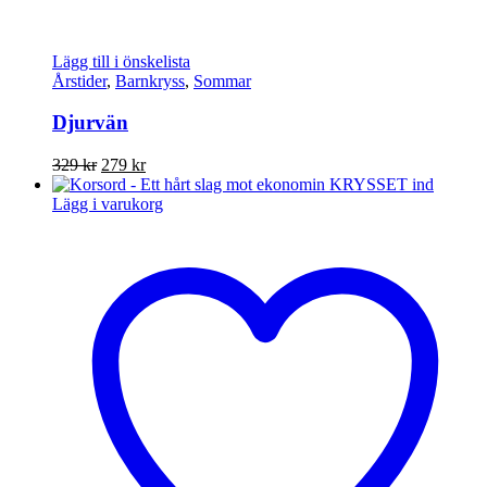
Lägg till i önskelista
Årstider
,
Barnkryss
,
Sommar
Djurvän
Det
Det
329
kr
279
kr
ursprungliga
nuvarande
priset
priset
Lägg i varukorg
var:
är:
329 kr.
279 kr.