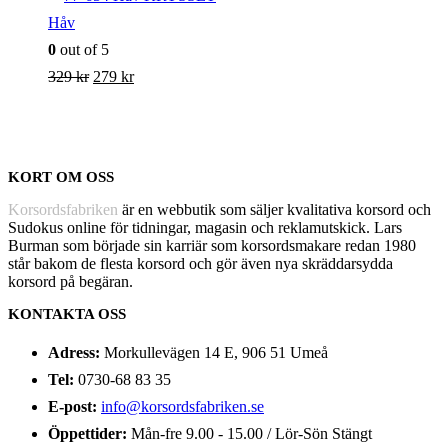
Håv
0
out of 5
Det
Det
329
kr
279
kr
ursprungliga
nuvarande
priset
priset
var:
är:
KORT OM OSS
329 kr.
279 kr.
Korsordsfabriken
är en webbutik som säljer kvalitativa korsord och
Sudokus online för tidningar, magasin och reklamutskick. Lars
Burman som började sin karriär som korsordsmakare redan 1980
står bakom de flesta korsord och gör även nya skräddarsydda
korsord på begäran.
KONTAKTA OSS
Adress:
Morkullevägen 14 E, 906 51 Umeå
Tel:
0730-68 83 35
E-post:
info@korsordsfabriken.se
Öppettider:
Mån-fre 9.00 - 15.00 / Lör-Sön Stängt