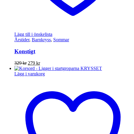
Lägg till i önskelista
Årstider
,
Barnkryss
,
Sommar
Konstigt
Det
Det
329
kr
279
kr
ursprungliga
nuvarande
priset
priset
Lägg i varukorg
var:
är:
329 kr.
279 kr.