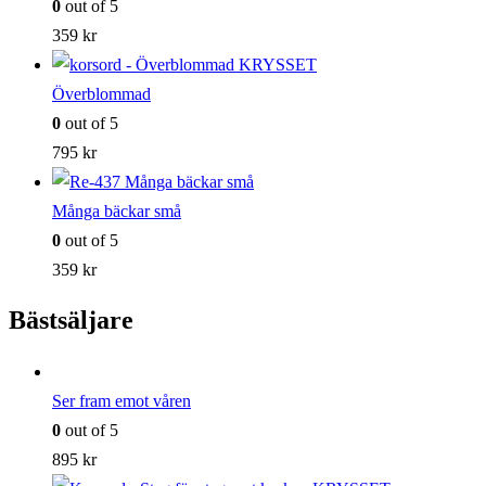
0
out of 5
359
kr
Överblommad
0
out of 5
795
kr
Många bäckar små
0
out of 5
359
kr
Bästsäljare
Ser fram emot våren
0
out of 5
895
kr