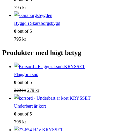
795
kr
Byggd i Skaraborgsbygd
0
out of 5
795
kr
Produkter med högt betyg
Flaggor i snö
0
out of 5
Det
Det
329
kr
279
kr
ursprungliga
nuvarande
priset
priset
Underbart är kort
var:
är:
0
out of 5
329 kr.
279 kr.
795
kr