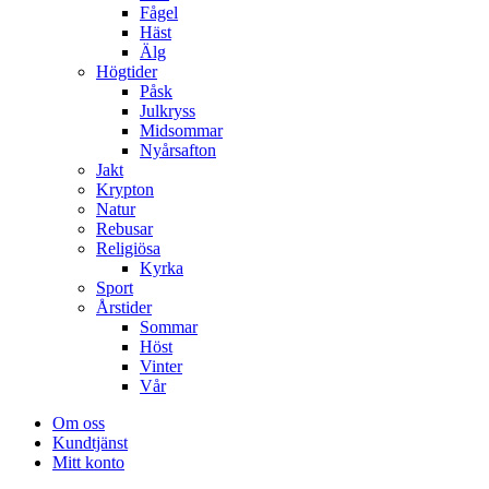
Fågel
Häst
Älg
Högtider
Påsk
Julkryss
Midsommar
Nyårsafton
Jakt
Krypton
Natur
Rebusar
Religiösa
Kyrka
Sport
Årstider
Sommar
Höst
Vinter
Vår
Om oss
Kundtjänst
Mitt konto