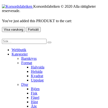
Korsordsfabriken © 2020 Alla rättigheter
reserverade.
You've just added this PRODUKT to the cart:
Visa varukorg
Fortsätt
Webbutik
Kategorier
Barnkryss
Format
Halvsida
Helsida
Kvadrat
Uppslag
Djur
Björn
Fisk
Fågel
Häst
Älg