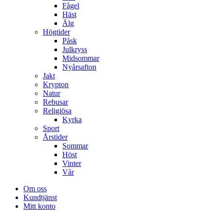
Fågel
Häst
Älg
Högtider
Påsk
Julkryss
Midsommar
Nyårsafton
Jakt
Krypton
Natur
Rebusar
Religiösa
Kyrka
Sport
Årstider
Sommar
Höst
Vinter
Vår
Om oss
Kundtjänst
Mitt konto