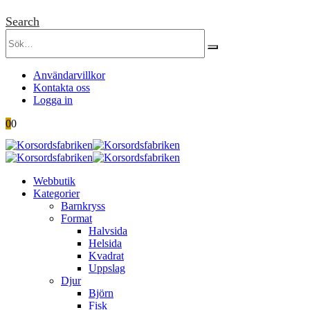
Search
Användarvillkor
Kontakta oss
Logga in
0
0
Webbutik
Kategorier
Barnkryss
Format
Halvsida
Helsida
Kvadrat
Uppslag
Djur
Björn
Fisk