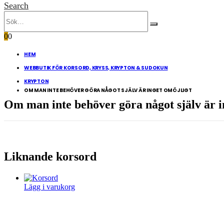
Search
0
0
HEM
WEBBUTIK FÖR KORSORD, KRYSS, KRYPTON & SUDOKUN
KRYPTON
OM MAN INTE BEHÖVER GÖRA NÅGOT SJÄLV ÄR INGET OMÖJLIGT
Om man inte behöver göra något själv är i
Liknande korsord
Lägg i varukorg