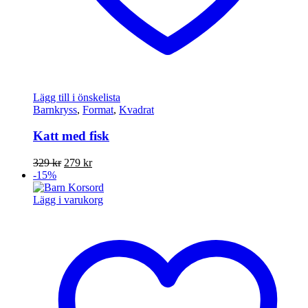
Lägg till i önskelista
Barnkryss
,
Format
,
Kvadrat
Katt med fisk
Det
Det
329
kr
279
kr
ursprungliga
nuvarande
-15%
priset
priset
var:
är:
Lägg i varukorg
329 kr.
279 kr.