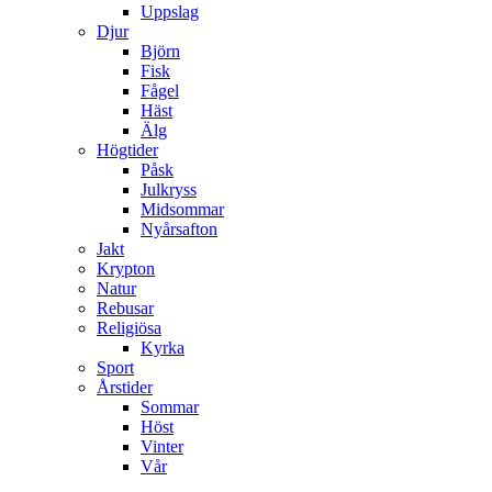
Uppslag
Djur
Björn
Fisk
Fågel
Häst
Älg
Högtider
Påsk
Julkryss
Midsommar
Nyårsafton
Jakt
Krypton
Natur
Rebusar
Religiösa
Kyrka
Sport
Årstider
Sommar
Höst
Vinter
Vår