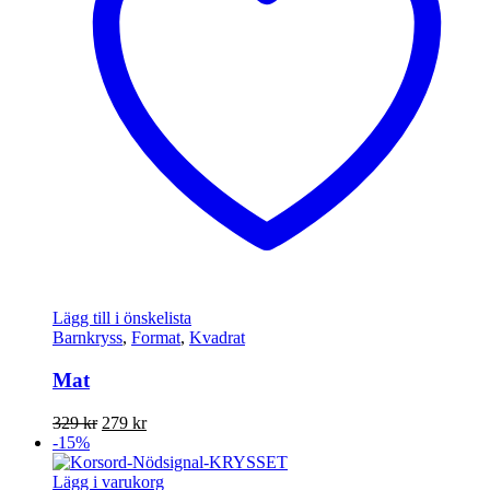
Lägg till i önskelista
Barnkryss
,
Format
,
Kvadrat
Mat
Det
Det
329
kr
279
kr
ursprungliga
nuvarande
-15%
priset
priset
var:
är:
Lägg i varukorg