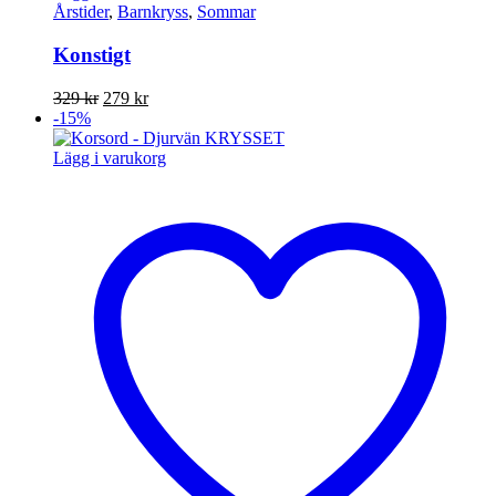
Årstider
,
Barnkryss
,
Sommar
Konstigt
Det
Det
329
kr
279
kr
ursprungliga
nuvarande
-15%
priset
priset
var:
är:
Lägg i varukorg
329 kr.
279 kr.