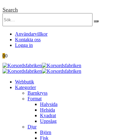
Search
Användarvillkor
Kontakta oss
Logga in
0
0
Webbutik
Kategorier
Barnkryss
Format
Halvsida
Helsida
Kvadrat
Uppslag
Djur
Björn
Fisk