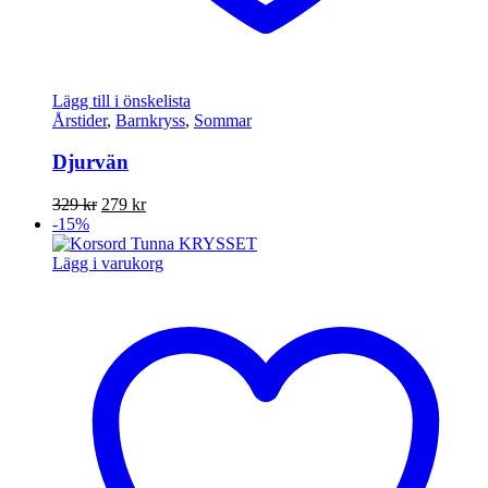
Lägg till i önskelista
Årstider
,
Barnkryss
,
Sommar
Djurvän
Det
Det
329
kr
279
kr
ursprungliga
nuvarande
-15%
priset
priset
var:
är:
Lägg i varukorg
329 kr.
279 kr.