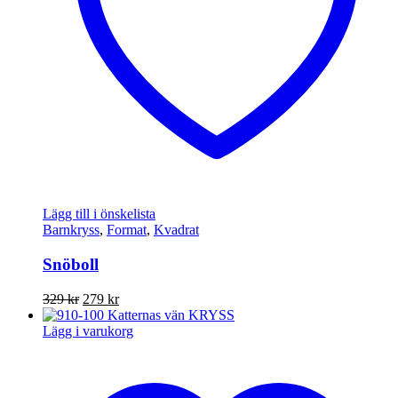
Lägg till i önskelista
Barnkryss
,
Format
,
Kvadrat
Snöboll
Det
Det
329
kr
279
kr
ursprungliga
nuvarande
priset
priset
Lägg i varukorg
var:
är:
329 kr.
279 kr.