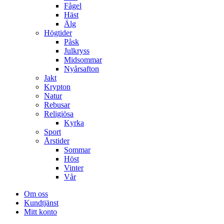
Fågel
Häst
Älg
Högtider
Påsk
Julkryss
Midsommar
Nyårsafton
Jakt
Krypton
Natur
Rebusar
Religiösa
Kyrka
Sport
Årstider
Sommar
Höst
Vinter
Vår
Om oss
Kundtjänst
Mitt konto