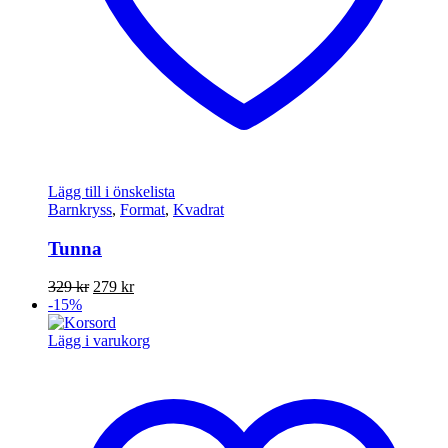
Lägg till i önskelista
Barnkryss
,
Format
,
Kvadrat
Tunna
Det
Det
329
kr
279
kr
ursprungliga
nuvarande
-15%
priset
priset
var:
är:
Lägg i varukorg
329 kr.
279 kr.