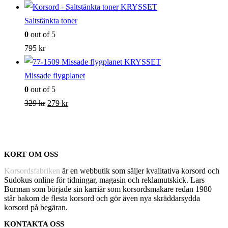
ursprungliga
nuvarande
priset
priset
Saltstänkta toner
var:
är:
0
out of 5
329 kr.
279 kr.
795
kr
Missade flygplanet
0
out of 5
Det
Det
329
kr
279
kr
ursprungliga
nuvarande
priset
priset
var:
är:
KORT OM OSS
329 kr.
279 kr.
Korsordsfabriken
är en webbutik som säljer kvalitativa korsord och
Sudokus online för tidningar, magasin och reklamutskick. Lars
Burman som började sin karriär som korsordsmakare redan 1980
står bakom de flesta korsord och gör även nya skräddarsydda
korsord på begäran.
KONTAKTA OSS