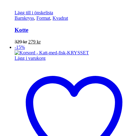
Lägg till i önskelista
Barnkryss
,
Format
,
Kvadrat
Kotte
Det
Det
329
kr
279
kr
ursprungliga
nuvarande
-15%
priset
priset
var:
är:
Lägg i varukorg
329 kr.
279 kr.