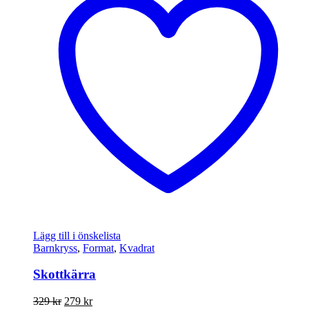
Lägg till i önskelista
Barnkryss
,
Format
,
Kvadrat
Skottkärra
Det
Det
329
kr
279
kr