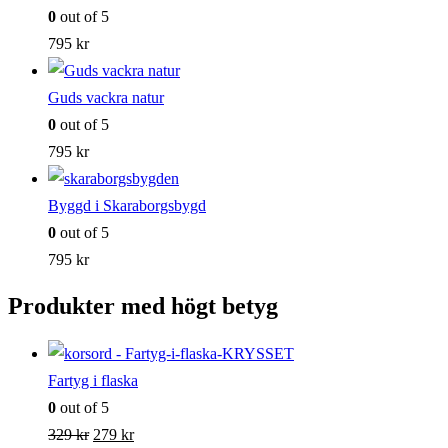
0
out of 5
795
kr
Guds vackra natur
0
out of 5
795
kr
Byggd i Skaraborgsbygd
0
out of 5
795
kr
Produkter med högt betyg
Fartyg i flaska
0
out of 5
Det
Det
329
kr
279
kr