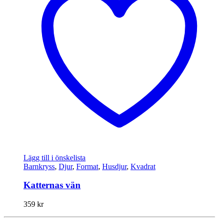
Lägg till i önskelista
Barnkryss
,
Djur
,
Format
,
Husdjur
,
Kvadrat
Katternas vän
359
kr