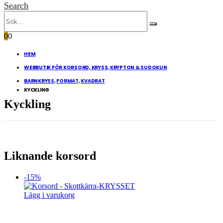
Search
0
0
HEM
WEBBUTIK FÖR KORSORD, KRYSS, KRYPTON & SUDOKUN
BARNKRYSS
,
FORMAT
,
KVADRAT
KYCKLING
Kyckling
Liknande korsord
-15%
Lägg i varukorg