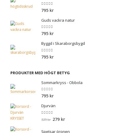
0
out of 5
795
kr
Guds vackra natur
0
out of 5
795
kr
Byggd i Skaraborgsbygd
0
out of 5
795
kr
PRODUKTER MED HÖGT BETYG
Sommarkryss - Obbola
0
out of 5
795
kr
Djurvän
0
out of 5
Det
Det
279
kr
329
kr
ursprungliga
nuvarande
priset
priset
Spetsar öronen