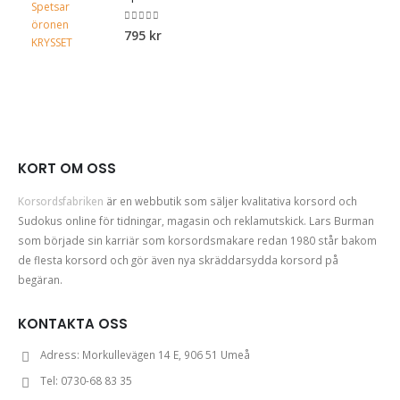
var:
är:
329 kr.
279 kr.
0
out of 5
795
kr
KORT OM OSS
Korsordsfabriken
är en webbutik som säljer kvalitativa korsord och
Sudokus online för tidningar, magasin och reklamutskick. Lars Burman
som började sin karriär som korsordsmakare redan 1980 står bakom
de flesta korsord och gör även nya skräddarsydda korsord på
begäran.
KONTAKTA OSS
Adress:
Morkullevägen 14 E, 906 51 Umeå
Tel:
0730-68 83 35