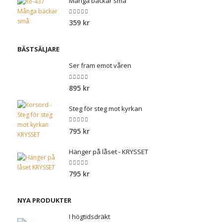
Många bäckar små
0
out of 5
359
kr
BÄSTSÄLJARE
Ser fram emot våren
0
out of 5
895
kr
Steg för steg mot kyrkan
0
out of 5
795
kr
Hänger på låset - KRYSSET
0
out of 5
795
kr
NYA PRODUKTER
I högtidsdräkt