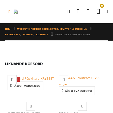
0
HEM
WEBBUTIK FÖR KORSORD, KRYSS, KRYPTON & SUDOKUN
BARNKRYSS
,
FORMAT
,
KVADRAT
SVART KATT MED PARASOLL
LIKNANDE KORSORD
-15%
LÄGG I VARUKORG
LÄGG I VARUKORG
BARNKRYSS
,
FORMAT
,
KVADRAT
BARNKRYSS
,
DJUR