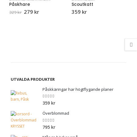
Påskhare
Scoutkatt
Det
Det
279
kr
359
kr
329
kr
ursprungliga
nuvarande
priset
priset
var:
är:
B
329 kr.
279 kr.
P
3
UTVALDA PRODUKTER
Påskkäringar har högtflygande planer
0
out of 5
359
kr
Överblommad
0
out of 5
795
kr