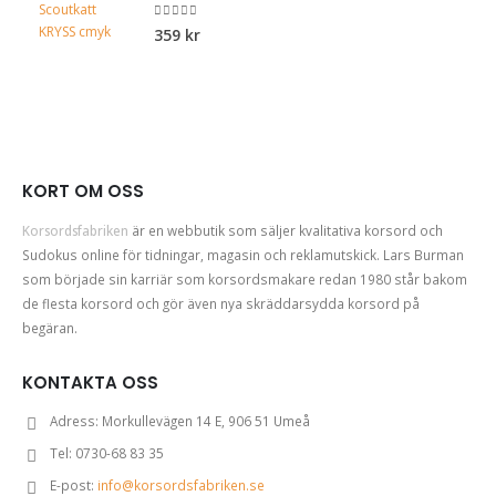
0
out of 5
359
kr
KORT OM OSS
Korsordsfabriken
är en webbutik som säljer kvalitativa korsord och
Sudokus online för tidningar, magasin och reklamutskick. Lars Burman
som började sin karriär som korsordsmakare redan 1980 står bakom
de flesta korsord och gör även nya skräddarsydda korsord på
begäran.
KONTAKTA OSS
Adress:
Morkullevägen 14 E, 906 51 Umeå
Tel:
0730-68 83 35
E-post:
info@korsordsfabriken.se