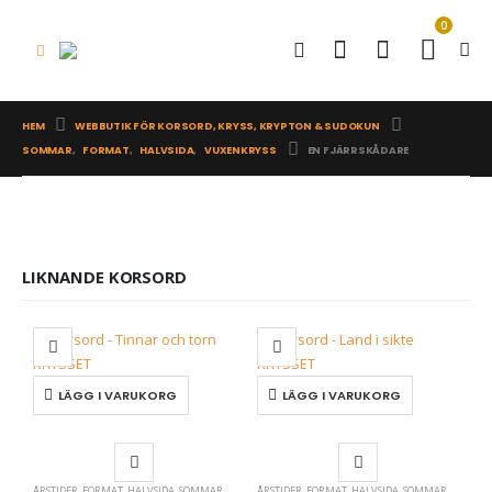
0
HEM
WEBBUTIK FÖR KORSORD, KRYSS, KRYPTON & SUDOKUN
SOMMAR
,
FORMAT
,
HALVSIDA
,
VUXENKRYSS
EN FJÄRRSKÅDARE
LIKNANDE KORSORD
LÄGG I VARUKORG
LÄGG I VARUKORG
ÅRSTIDER
,
FORMAT
,
HALVSIDA
,
SOMMAR
ÅRSTIDER
,
FORMAT
,
HALVSIDA
,
SOMMAR