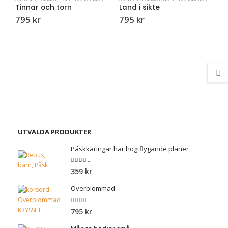
Tinnar och torn
Land i sikte
795
kr
795
kr
Å
D
3
UTVALDA PRODUKTER
Påskkäringar har högtflygande planer
0
out of 5
359
kr
Överblommad
0
out of 5
795
kr