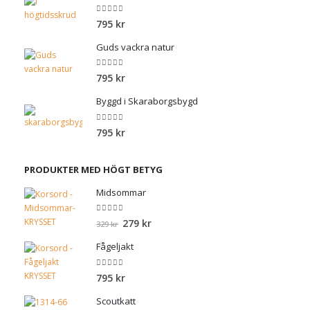
0
out of 5
795
kr
Guds vackra natur
0
out of 5
795
kr
Byggd i Skaraborgsbygd
0
out of 5
795
kr
PRODUKTER MED HÖGT BETYG
Midsommar
0
out of 5
Det
Det
279
kr
329
kr
ursprungliga
nuvarande
Fågeljakt
priset
priset
var:
är:
0
out of 5
795
kr
329 kr.
279 kr.
Scoutkatt