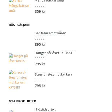
Många bäckar små
0
out of 5
359
kr
BÄSTSÄLJARE
Ser fram emot våren
0
out of 5
895
kr
Hänger på låset - KRYSSET
0
out of 5
795
kr
Steg för steg mot kyrkan
0
out of 5
795
kr
NYA PRODUKTER
I högtidsdräkt