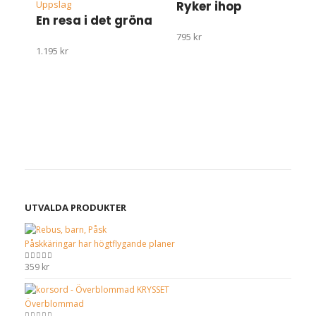
Uppslag
Ryker ihop
väljas
i
En resa i det gröna
på
795
kr
produktsidan
1.195
kr
UTVALDA PRODUKTER
Påskkäringar har högtflygande planer
359
kr
0
out of 5
Överblommad