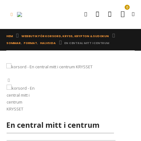
0
HEM
WEBBUTIK FÖR KORSORD, KRYSS, KRYPTON & SUDOKUN
SOMMAR
,
FORMAT
,
HALVSIDA
EN CENTRAL MITT I CENTRUM
En central mitt i centrum
Påskkäringar har högtflygande planer
Kamera
359
kr
0
out of 5