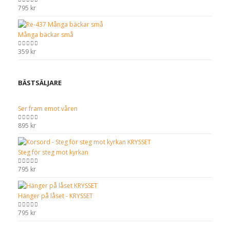
795
kr
0
out of 5
Många bäckar små
359
kr
0
out of 5
BÄSTSÄLJARE
Ser fram emot våren
895
kr
0
out of 5
Steg för steg mot kyrkan
795
kr
0
out of 5
Hänger på låset - KRYSSET
795
kr
0
out of 5