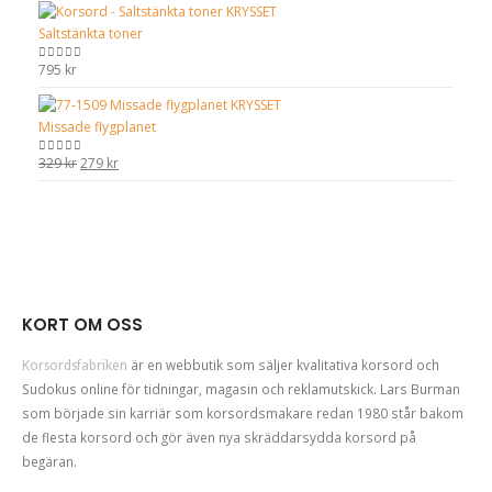
priset
priset
Saltstänkta toner
var:
är:
329 kr.
279 kr.
795
kr
0
out of 5
Missade flygplanet
Det
Det
329
kr
279
kr
0
out of 5
ursprungliga
nuvarande
priset
priset
var:
är:
329 kr.
279 kr.
KORT OM OSS
Korsordsfabriken
är en webbutik som säljer kvalitativa korsord och
Sudokus online för tidningar, magasin och reklamutskick. Lars Burman
som började sin karriär som korsordsmakare redan 1980 står bakom
de flesta korsord och gör även nya skräddarsydda korsord på
begäran.