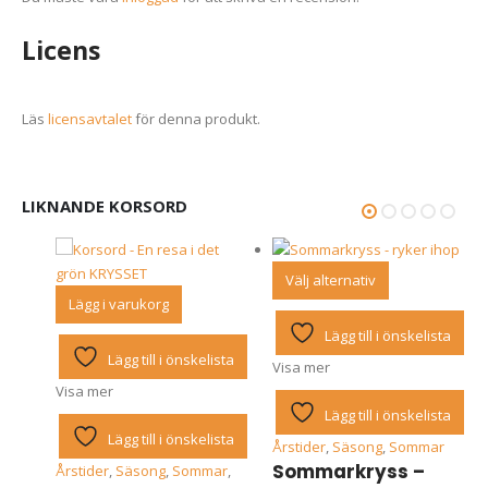
Licens
Läs
licensavtalet
för denna produkt.
LIKNANDE KORSORD
Den
Välj alternativ
här
Lägg i varukorg
produkten
Lägg till i önskelista
har
sta
Lägg till i önskelista
Visa mer
flera
Visa mer
varianter.
Lägg till i önskelista
De
sta
Lägg till i önskelista
olika
Årstider
,
Säsong
,
Sommar
alternativen
Sommarkryss –
da
,
Årstider
,
Säsong
,
Sommar
,
kan