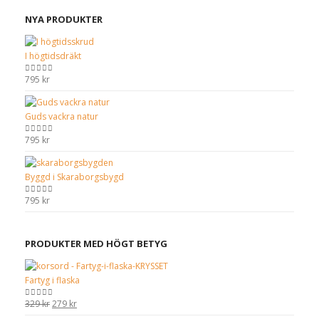
NYA PRODUKTER
I högtidsdräkt
795
kr
0
out of 5
Guds vackra natur
795
kr
0
out of 5
Byggd i Skaraborgsbygd
795
kr
0
out of 5
PRODUKTER MED HÖGT BETYG
Fartyg i flaska
Det
Det
329
kr
279
kr
0
out of 5
ursprungliga
nuvarande