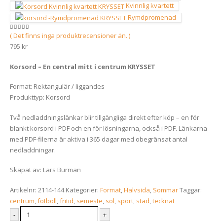
Det
Det
329
kr
279
kr
0
out of 5
Kvinnlig kvartett
ursprungliga
nuvarande
Kyckling
Rymdpromenad
priset
priset
Överblommad
var:
är:
Det
Det
329
kr
279
kr
0
out of 5
( Det finns inga produktrecensioner än. )
0
out of 5
329 kr.
279 kr.
ursprungliga
nuvarande
795
kr
0
out of 5
795
kr
priset
priset
var:
är:
Korsord – En central mitt i centrum KRYSSET
Många bäckar små
Hoppbacke
329 kr.
279 kr.
Det
Det
359
kr
329
kr
279
kr
Format: Rektangulär / liggandes
0
out of 5
0
out of 5
ursprungliga
nuvarande
Produkttyp: Korsord
priset
priset
var:
är:
Två nedladdningslänkar blir tillgängliga direkt efter köp – en för
329 kr.
279 kr.
blankt korsord i PDF och en för lösningarna, också i PDF. Länkarna
med PDF-filerna är aktiva i 365 dagar med obegränsat antal
nedladdningar.
Skapat av: Lars Burman
Artikelnr:
2114-144
Kategorier:
Format
,
Halvsida
,
Sommar
Taggar:
centrum
,
fotboll
,
fritid
,
semeste
,
sol
,
sport
,
stad
,
tecknat
-
+