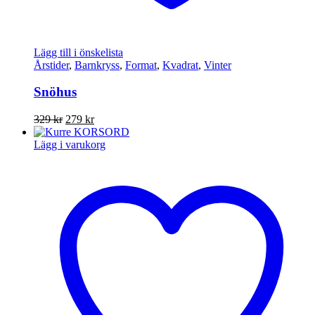
Lägg till i önskelista
Årstider
,
Barnkryss
,
Format
,
Kvadrat
,
Vinter
Snöhus
Det
Det
329
kr
279
kr
ursprungliga
nuvarande
priset
priset
Lägg i varukorg
var:
är:
329 kr.
279 kr.