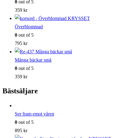
0
out of 5
359
kr
Överblommad
0
out of 5
795
kr
Många bäckar små
0
out of 5
359
kr
Bästsäljare
Ser fram emot våren
0
out of 5
895
kr