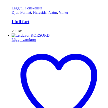
Lägg till i önskelista
Djur
,
Format
,
Halvsida
,
Natur
,
Vinter
I full fart
795
kr
Lägg i varukorg