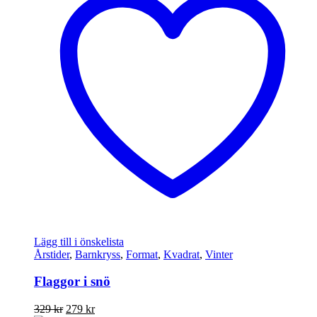
Lägg till i önskelista
Årstider
,
Barnkryss
,
Format
,
Kvadrat
,
Vinter
Flaggor i snö
Det
Det
329
kr
279
kr