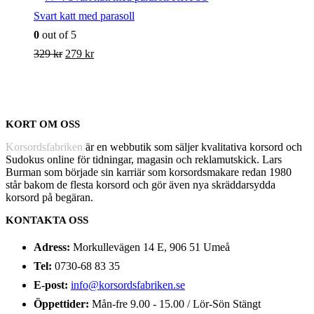
Svart katt med parasoll
0
out of 5
Det
Det
329
kr
279
kr
ursprungliga
nuvarande
priset
priset
var:
är:
KORT OM OSS
329 kr.
279 kr.
Korsordsfabriken
är en webbutik som säljer kvalitativa korsord och
Sudokus online för tidningar, magasin och reklamutskick. Lars
Burman som började sin karriär som korsordsmakare redan 1980
står bakom de flesta korsord och gör även nya skräddarsydda
korsord på begäran.
KONTAKTA OSS
Adress:
Morkullevägen 14 E, 906 51 Umeå
Tel:
0730-68 83 35
E-post:
info@korsordsfabriken.se
Öppettider:
Mån-fre 9.00 - 15.00 / Lör-Sön Stängt