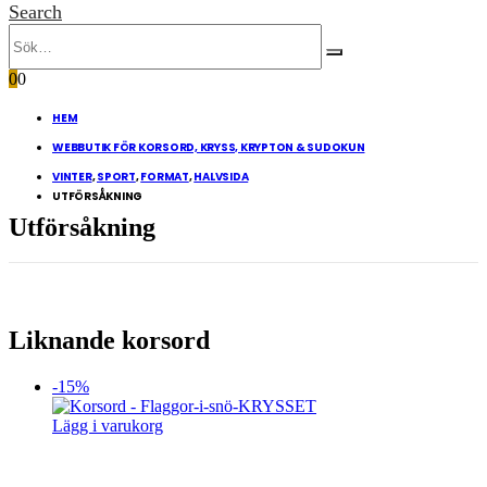
Search
0
0
HEM
WEBBUTIK FÖR KORSORD, KRYSS, KRYPTON & SUDOKUN
VINTER
,
SPORT
,
FORMAT
,
HALVSIDA
UTFÖRSÅKNING
Utförsåkning
Liknande korsord
-15%
Lägg i varukorg