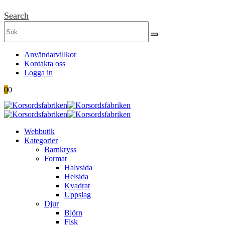
Search
Användarvillkor
Kontakta oss
Logga in
0
0
Webbutik
Kategorier
Barnkryss
Format
Halvsida
Helsida
Kvadrat
Uppslag
Djur
Björn
Fisk