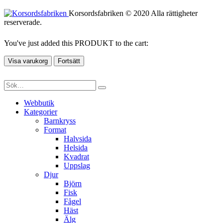
Korsordsfabriken © 2020 Alla rättigheter
reserverade.
You've just added this PRODUKT to the cart:
Visa varukorg
Fortsätt
Webbutik
Kategorier
Barnkryss
Format
Halvsida
Helsida
Kvadrat
Uppslag
Djur
Björn
Fisk
Fågel
Häst
Älg