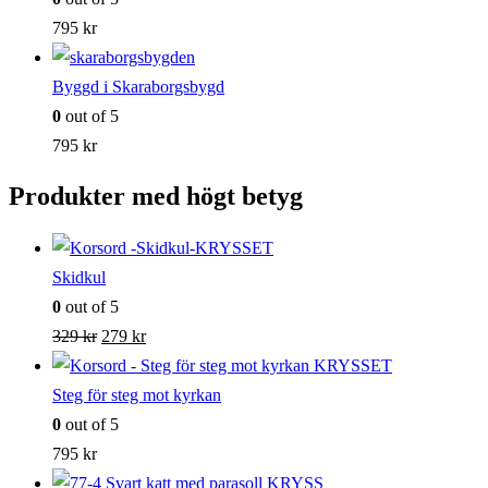
795
kr
Byggd i Skaraborgsbygd
0
out of 5
795
kr
Produkter med högt betyg
Skidkul
0
out of 5
Det
Det
329
kr
279
kr
ursprungliga
nuvarande
priset
priset
Steg för steg mot kyrkan
var:
är:
0
out of 5
329 kr.
279 kr.
795
kr