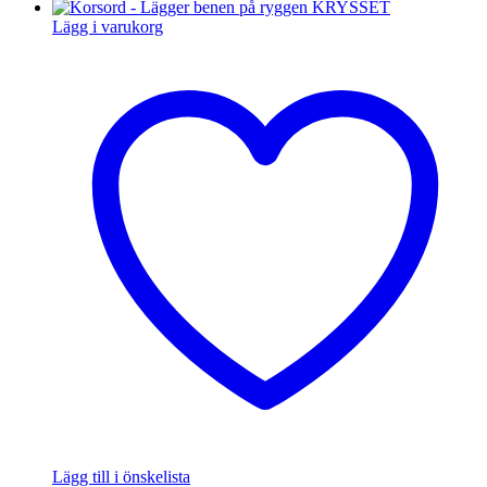
ursprungliga
nuvarande
priset
priset
Lägg i varukorg
var:
är:
329 kr.
279 kr.
Lägg till i önskelista