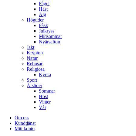
Fågel
Häst
Älg
Högtider
Påsk
Julkryss
Midsommar
Nyårsafton
Jakt
Krypton
Natur
Rebusar
Religiösa
Kyrka
Sport
Årstider
Sommar
Höst
Vinter
Vår
Om oss
Kundtjänst
Mitt konto