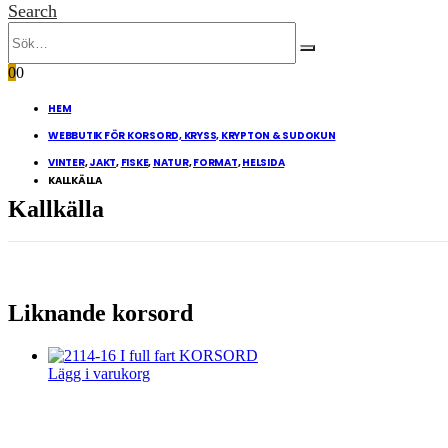
Search
0
0
HEM
WEBBUTIK FÖR KORSORD, KRYSS, KRYPTON & SUDOKUN
VINTER
,
JAKT
,
FISKE
,
NATUR
,
FORMAT
,
HELSIDA
KALLKÄLLA
Kallkälla
Liknande korsord
Lägg i varukorg