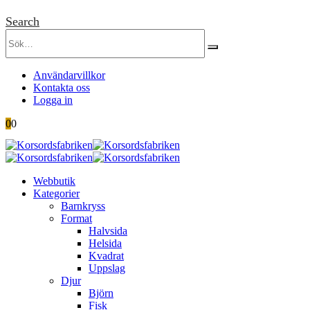
Search
Användarvillkor
Kontakta oss
Logga in
0
0
Webbutik
Kategorier
Barnkryss
Format
Halvsida
Helsida
Kvadrat
Uppslag
Djur
Björn
Fisk