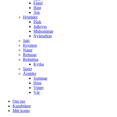
Fågel
Häst
Älg
Högtider
Påsk
Julkryss
Midsommar
Nyårsafton
Jakt
Krypton
Natur
Rebusar
Religiösa
Kyrka
Sport
Årstider
Sommar
Höst
Vinter
Vår
Om oss
Kundtjänst
Mitt konto