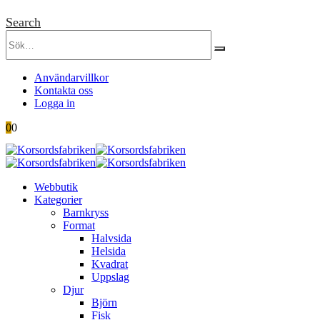
Search
Användarvillkor
Kontakta oss
Logga in
0
0
Webbutik
Kategorier
Barnkryss
Format
Halvsida
Helsida
Kvadrat
Uppslag
Djur
Björn
Fisk