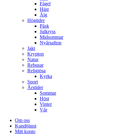
Fågel
Häst
Älg
Högtider
Påsk
Julkryss
Midsommar
Nyårsafton
Jakt
Krypton
Natur
Rebusar
Religiösa
Kyrka
Sport
Årstider
Sommar
Höst
Vinter
Vår
Om oss
Kundtjänst
Mitt konto