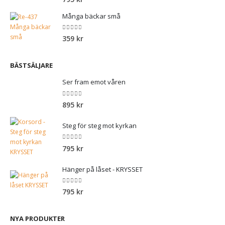
Många bäckar små
0
out of 5
359
kr
BÄSTSÄLJARE
Ser fram emot våren
0
out of 5
895
kr
Steg för steg mot kyrkan
0
out of 5
795
kr
Hänger på låset - KRYSSET
0
out of 5
795
kr
NYA PRODUKTER