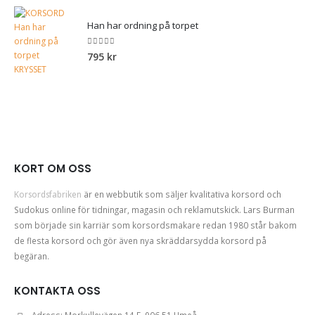
Han har ordning på torpet
0
out of 5
795
kr
KORT OM OSS
Korsordsfabriken
är en webbutik som säljer kvalitativa korsord och
Sudokus online för tidningar, magasin och reklamutskick. Lars Burman
som började sin karriär som korsordsmakare redan 1980 står bakom
de flesta korsord och gör även nya skräddarsydda korsord på
begäran.
KONTAKTA OSS
Adress:
Morkullevägen 14 E, 906 51 Umeå