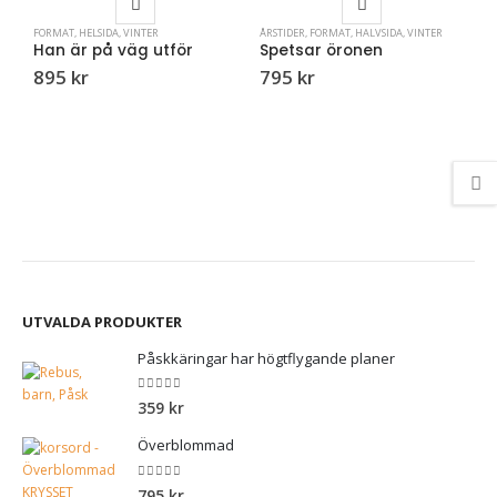
FORMAT
,
HELSIDA
,
VINTER
ÅRSTIDER
,
FORMAT
,
HALVSIDA
,
VINTER
Han är på väg utför
Spetsar öronen
895
kr
795
kr
Å
V
UTVALDA PRODUKTER
Påskkäringar har högtflygande planer
0
out of 5
359
kr
Överblommad
0
out of 5
795
kr