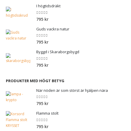
I högtidsdräkt
0
out of 5
795
kr
Guds vackra natur
0
out of 5
795
kr
Byggd i Skaraborgsbygd
0
out of 5
795
kr
PRODUKTER MED HÖGT BETYG
När nöden är som störst är hjälpen nära
0
out of 5
795
kr
Flamma stolt
0
out of 5
795
kr