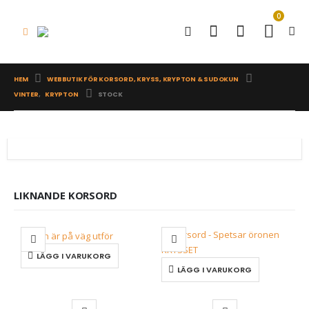
0
HEM
WEBBUTIK FÖR KORSORD, KRYSS, KRYPTON & SUDOKUN
VINTER
,
KRYPTON
STOCK
LIKNANDE KORSORD
LÄGG I VARUKORG
LÄGG I VARUKORG