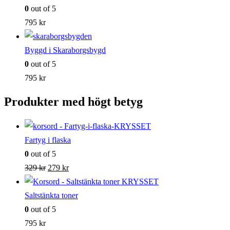
0
out of 5
795
kr
Byggd i Skaraborgsbygd
0
out of 5
795
kr
Produkter med högt betyg
Fartyg i flaska
0
out of 5
Det
Det
329
kr
279
kr
ursprungliga
nuvarande
priset
priset
Saltstänkta toner
var:
är:
0
out of 5
329 kr.
279 kr.
795
kr