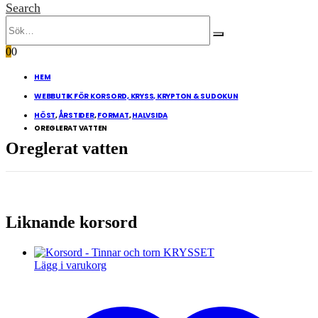
Search
0
0
HEM
WEBBUTIK FÖR KORSORD, KRYSS, KRYPTON & SUDOKUN
HÖST
,
ÅRSTIDER
,
FORMAT
,
HALVSIDA
OREGLERAT VATTEN
Oreglerat vatten
Liknande korsord
Lägg i varukorg