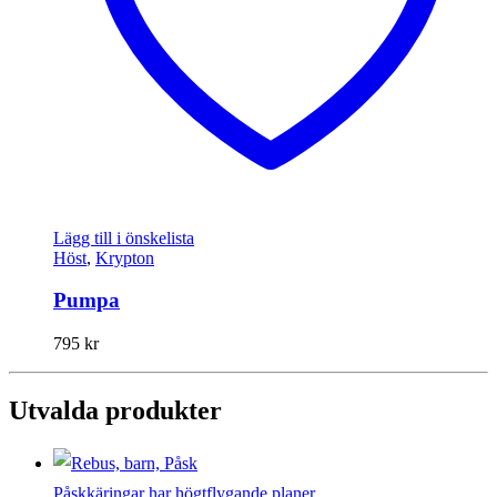
Lägg till i önskelista
Höst
,
Krypton
Pumpa
795
kr
Utvalda produkter
Påskkäringar har högtflygande planer