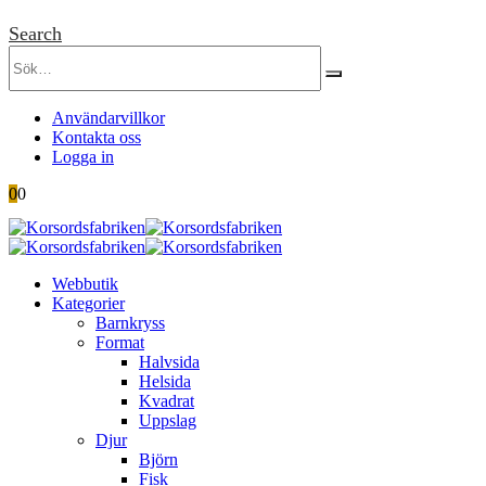
Search
Användarvillkor
Kontakta oss
Logga in
0
0
Webbutik
Kategorier
Barnkryss
Format
Halvsida
Helsida
Kvadrat
Uppslag
Djur
Björn
Fisk