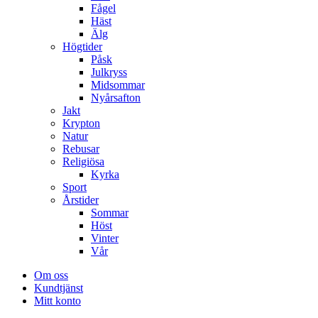
Fågel
Häst
Älg
Högtider
Påsk
Julkryss
Midsommar
Nyårsafton
Jakt
Krypton
Natur
Rebusar
Religiösa
Kyrka
Sport
Årstider
Sommar
Höst
Vinter
Vår
Om oss
Kundtjänst
Mitt konto