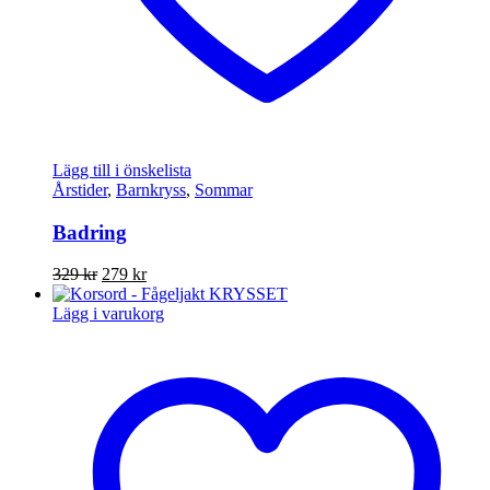
Lägg till i önskelista
Årstider
,
Barnkryss
,
Sommar
Badring
Det
Det
329
kr
279
kr
ursprungliga
nuvarande
priset
priset
Lägg i varukorg
var:
är:
329 kr.
279 kr.