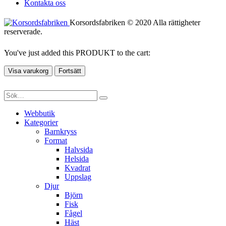
Kontakta oss
Korsordsfabriken © 2020 Alla rättigheter
reserverade.
You've just added this PRODUKT to the cart:
Visa varukorg
Fortsätt
Webbutik
Kategorier
Barnkryss
Format
Halvsida
Helsida
Kvadrat
Uppslag
Djur
Björn
Fisk
Fågel
Häst