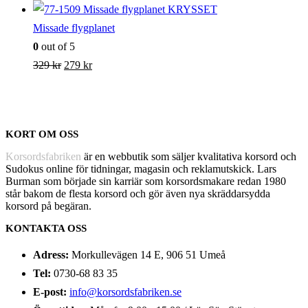
Missade flygplanet
0
out of 5
Det
Det
329
kr
279
kr
ursprungliga
nuvarande
priset
priset
var:
är:
KORT OM OSS
329 kr.
279 kr.
Korsordsfabriken
är en webbutik som säljer kvalitativa korsord och
Sudokus online för tidningar, magasin och reklamutskick. Lars
Burman som började sin karriär som korsordsmakare redan 1980
står bakom de flesta korsord och gör även nya skräddarsydda
korsord på begäran.
KONTAKTA OSS
Adress:
Morkullevägen 14 E, 906 51 Umeå
Tel:
0730-68 83 35
E-post:
info@korsordsfabriken.se