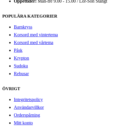
Öppettider:
Mån-fre 9.00 - 15.00 / Lör-Sön Stängt
POPULÄRA KATEGORIER
Barnkryss
Korsord med vintertema
Korsord med vårtema
Påsk
Krypton
Sudoku
Rebusar
ÖVRIGT
Integritetspolicy
Användarvillkor
Orderspårning
Mitt konto