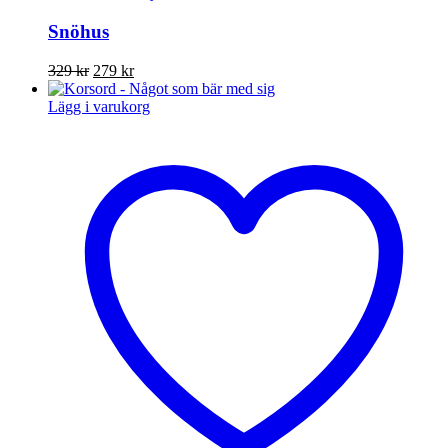
Snöhus
Det
Det
329
kr
279
kr
ursprungliga
nuvarande
priset
priset
Lägg i varukorg
var:
är:
329 kr.
279 kr.