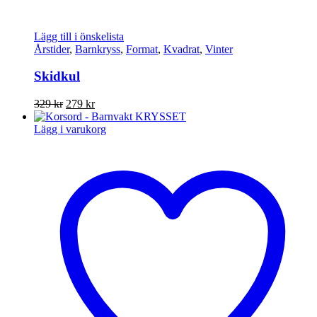
Lägg till i önskelista
Årstider
,
Barnkryss
,
Format
,
Kvadrat
,
Vinter
Skidkul
Det
Det
329
kr
279
kr
ursprungliga
nuvarande
priset
priset
Lägg i varukorg
var:
är:
329 kr.
279 kr.