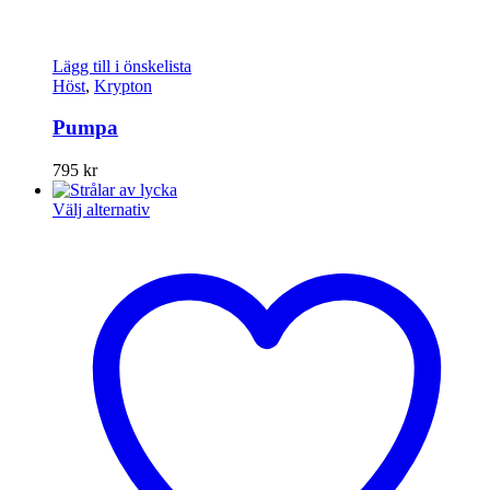
Lägg till i önskelista
Höst
,
Krypton
Pumpa
795
kr
Den
Välj alternativ
här
produkten
har
flera
varianter.
De
olika
alternativen
kan
väljas
på
produktsidan