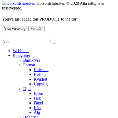
Korsordsfabriken © 2020 Alla rättigheter
reserverade.
You've just added this PRODUKT to the cart:
Visa varukorg
Fortsätt
Webbutik
Kategorier
Barnkryss
Format
Halvsida
Helsida
Kvadrat
Uppslag
Djur
Björn
Fisk
Fågel
Häst
Älg
Högtider