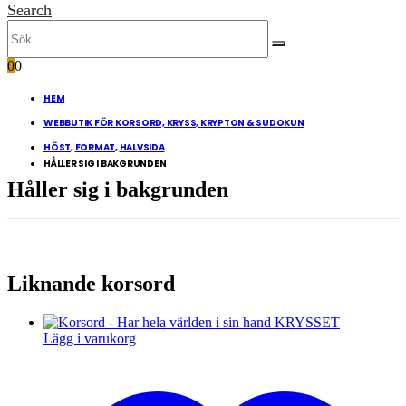
Search
0
0
HEM
WEBBUTIK FÖR KORSORD, KRYSS, KRYPTON & SUDOKUN
HÖST
,
FORMAT
,
HALVSIDA
HÅLLER SIG I BAKGRUNDEN
Håller sig i bakgrunden
Liknande korsord
Lägg i varukorg