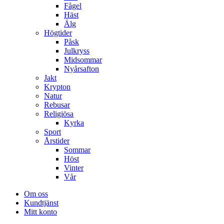
Fågel
Häst
Älg
Högtider
Påsk
Julkryss
Midsommar
Nyårsafton
Jakt
Krypton
Natur
Rebusar
Religiösa
Kyrka
Sport
Årstider
Sommar
Höst
Vinter
Vår
Om oss
Kundtjänst
Mitt konto