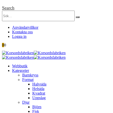
Search
Användarvillkor
Kontakta oss
Logga in
0
0
Webbutik
Kategorier
Barnkryss
Format
Halvsida
Helsida
Kvadrat
Uppslag
Djur
Björn
Fisk