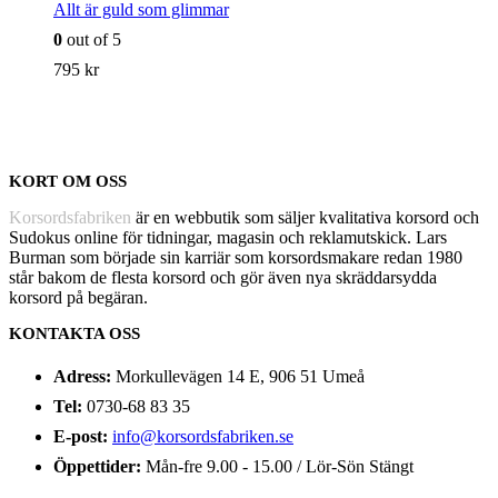
Allt är guld som glimmar
0
out of 5
795
kr
KORT OM OSS
Korsordsfabriken
är en webbutik som säljer kvalitativa korsord och
Sudokus online för tidningar, magasin och reklamutskick. Lars
Burman som började sin karriär som korsordsmakare redan 1980
står bakom de flesta korsord och gör även nya skräddarsydda
korsord på begäran.
KONTAKTA OSS
Adress:
Morkullevägen 14 E, 906 51 Umeå
Tel:
0730-68 83 35
E-post:
info@korsordsfabriken.se
Öppettider:
Mån-fre 9.00 - 15.00 / Lör-Sön Stängt