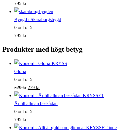
795
kr
Byggd i Skaraborgsbygd
0
out of 5
795
kr
Produkter med högt betyg
Gloria
0
out of 5
Det
Det
329
kr
279
kr
ursprungliga
nuvarande
priset
priset
Är till allmän beskådan
var:
är:
0
out of 5
329 kr.
279 kr.
795
kr