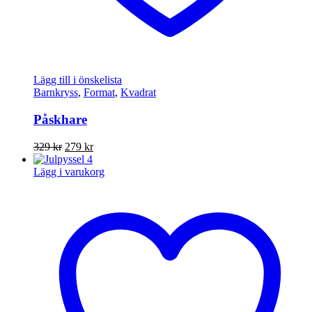
Lägg till i önskelista
Barnkryss
,
Format
,
Kvadrat
Påskhare
Det
Det
329
kr
279
kr
ursprungliga
nuvarande
priset
priset
Lägg i varukorg
var:
är:
329 kr.
279 kr.