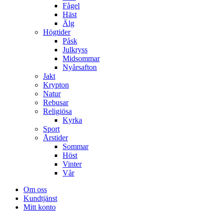
Fågel
Häst
Älg
Högtider
Påsk
Julkryss
Midsommar
Nyårsafton
Jakt
Krypton
Natur
Rebusar
Religiösa
Kyrka
Sport
Årstider
Sommar
Höst
Vinter
Vår
Om oss
Kundtjänst
Mitt konto