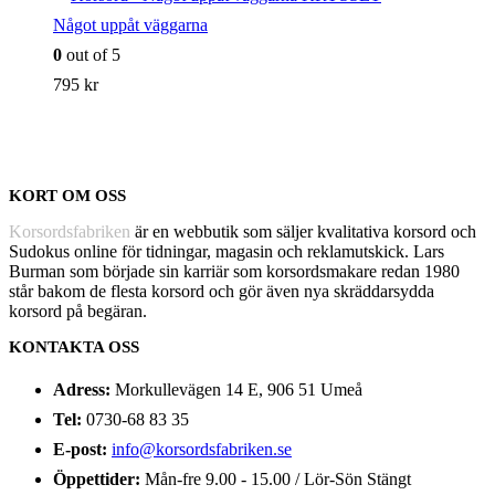
Något uppåt väggarna
0
out of 5
795
kr
KORT OM OSS
Korsordsfabriken
är en webbutik som säljer kvalitativa korsord och
Sudokus online för tidningar, magasin och reklamutskick. Lars
Burman som började sin karriär som korsordsmakare redan 1980
står bakom de flesta korsord och gör även nya skräddarsydda
korsord på begäran.
KONTAKTA OSS
Adress:
Morkullevägen 14 E, 906 51 Umeå
Tel:
0730-68 83 35
E-post:
info@korsordsfabriken.se
Öppettider:
Mån-fre 9.00 - 15.00 / Lör-Sön Stängt