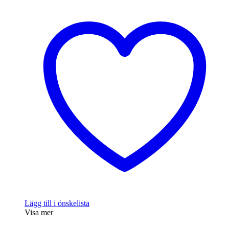
var:
är:
329 kr.
279 kr.
Lägg till i önskelista
Visa mer