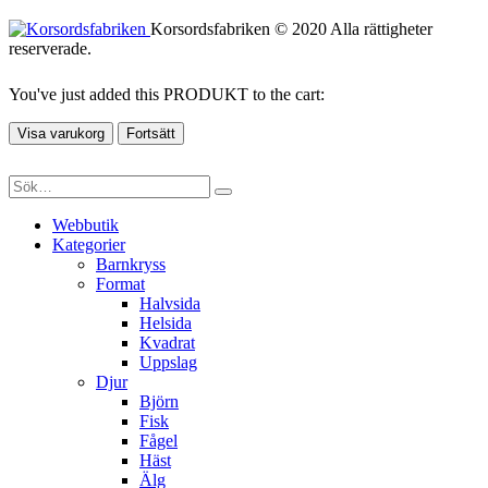
Korsordsfabriken © 2020 Alla rättigheter
reserverade.
You've just added this PRODUKT to the cart:
Visa varukorg
Fortsätt
Webbutik
Kategorier
Barnkryss
Format
Halvsida
Helsida
Kvadrat
Uppslag
Djur
Björn
Fisk
Fågel
Häst
Älg