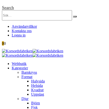
Search
Användarvillkor
Kontakta oss
Logga in
0
0
Webbutik
Kategorier
Barnkryss
Format
Halvsida
Helsida
Kvadrat
Uppslag
Djur
Björn
Fisk