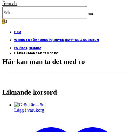
Search
0
0
HEM
WEBBUTIK FÖR KORSORD, KRYSS, KRYPTON & SUDOKUN
FORMAT
,
HELSIDA
HÄR KAN MAN TA DET MED RO
Här kan man ta det med ro
Liknande korsord
Lägg i varukorg