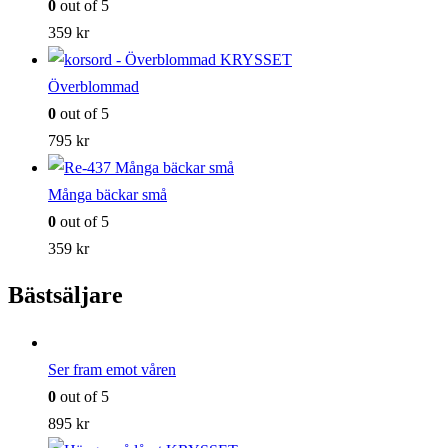
0
out of 5
359
kr
Överblommad
0
out of 5
795
kr
Många bäckar små
0
out of 5
359
kr
Bästsäljare
Ser fram emot våren
0
out of 5
895
kr