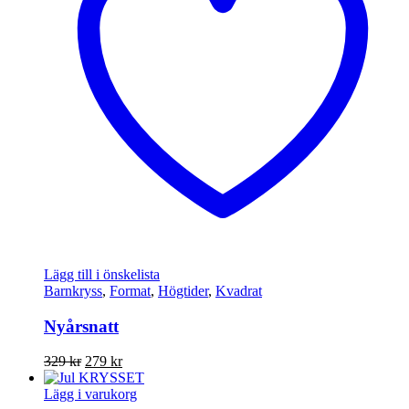
Lägg till i önskelista
Barnkryss
,
Format
,
Högtider
,
Kvadrat
Nyårsnatt
Det
Det
329
kr
279
kr
ursprungliga
nuvarande
priset
priset
Lägg i varukorg