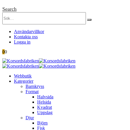
Search
Användarvillkor
Kontakta oss
Logga in
0
0
Webbutik
Kategorier
Barnkryss
Format
Halvsida
Helsida
Kvadrat
Uppslag
Djur
Björn
Fisk