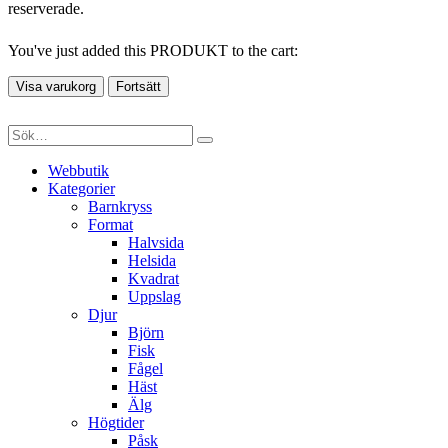
reserverade.
You've just added this PRODUKT to the cart:
Visa varukorg
Fortsätt
Webbutik
Kategorier
Barnkryss
Format
Halvsida
Helsida
Kvadrat
Uppslag
Djur
Björn
Fisk
Fågel
Häst
Älg
Högtider
Påsk