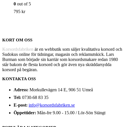
0
out of 5
795
kr
KORT OM OSS
Korsordsfabriken
är en webbutik som säljer kvalitativa korsord och
Sudokus online för tidningar, magasin och reklamutskick. Lars
Burman som började sin karriär som korsordsmakare redan 1980
står bakom de flesta korsord och gör även nya skräddarsydda
korsord på begäran.
KONTAKTA OSS
Adress:
Morkullevägen 14 E, 906 51 Umeå
Tel:
0730-68 83 35
E-post:
info@korsordsfabriken.se
Öppettider:
Mån-fre 9.00 - 15.00 / Lör-Sön Stängt