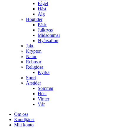
Fågel
Häst
Älg
Högtider
Påsk
Julkryss
Midsommar
Nyårsafton
Jakt
Krypton
Natur
Rebusar
Religiösa
Kyrka
Sport
Årstider
Sommar
Höst
Vinter
Vår
Om oss
Kundtjänst
Mitt konto