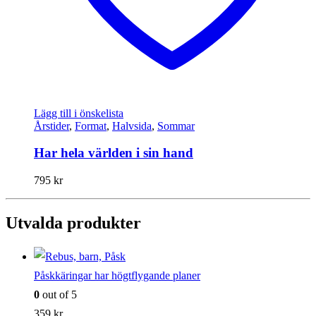
Lägg till i önskelista
Årstider
,
Format
,
Halvsida
,
Sommar
Har hela världen i sin hand
795
kr
Utvalda produkter
Påskkäringar har högtflygande planer
0
out of 5
359
kr