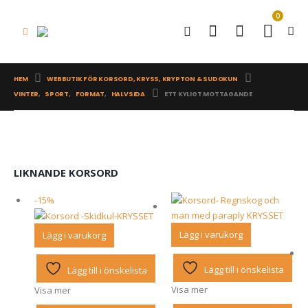
0
HEM
WEBBUTIK FÖR KORSORD, KRYSS, KRYPTON & SUDOKUN
VINTER
,
SPORT
,
FORMAT
,
HALVSIDA
ETT KYLIGT MOTTAGANDE
LIKNANDE KORSORD
-15%
Lägg i varukorg
Lägg i varukorg
Lägg till i önskelista
Lägg till i önskelista
Visa mer
Visa mer