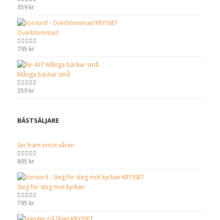
359
kr
0
out of 5
Överblommad
795
kr
0
out of 5
Många bäckar små
359
kr
0
out of 5
BÄSTSÄLJARE
Ser fram emot våren
895
kr
0
out of 5
Steg för steg mot kyrkan
795
kr
0
out of 5