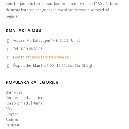
som började sin karriär som korsordsmakare redan 1980 står bakom
de flesta korsord och gör även nya skräddarsydda korsord på
begäran.
KONTAKTA OSS
Adress:
Morkullevägen 14 E, 906 51 Umeå
Tel:
0730-68 83 35
E-post:
info@korsordsfabriken.se
Öppettider:
Mån-fre 9.00 - 15.00 / Lör-Sön Stängt
POPULÄRA KATEGORIER
Barnkryss
Korsord med vintertema
Korsord med vårtema
Påsk
Krypton
Sudoku
Rebusar