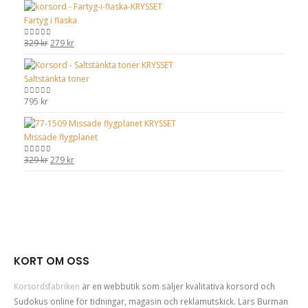
Fartyg i flaska
Det
Det
329
kr
279
kr
0
out of 5
ursprungliga
nuvarande
priset
priset
Saltstänkta toner
var:
är:
329 kr.
279 kr.
795
kr
0
out of 5
Missade flygplanet
Det
Det
329
kr
279
kr
0
out of 5
ursprungliga
nuvarande
priset
priset
var:
är:
329 kr.
279 kr.
KORT OM OSS
Korsordsfabriken
är en webbutik som säljer kvalitativa korsord och
Sudokus online för tidningar, magasin och reklamutskick. Lars Burman