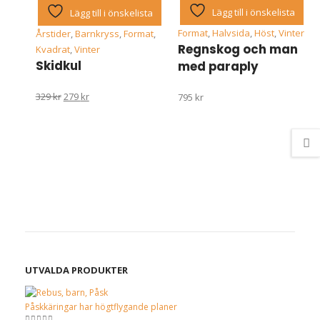
Lägg till i önskelista
Lägg till i önskelista
Format
,
Halvsida
,
Höst
,
Vinter
Årstider
,
Barnkryss
,
Format
,
Regnskog och man
Kvadrat
,
Vinter
Skidkul
med paraply
Det
Det
329
kr
279
kr
795
kr
ursprungliga
nuvarande
priset
priset
var:
är:
329 kr.
279 kr.
UTVALDA PRODUKTER
Påskkäringar har högtflygande planer