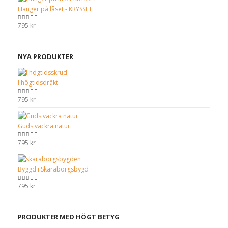
Hänger på låset - KRYSSET
795
kr
0
out of 5
NYA PRODUKTER
I högtidsdräkt
795
kr
0
out of 5
Guds vackra natur
795
kr
0
out of 5
Byggd i Skaraborgsbygd
795
kr
0
out of 5
PRODUKTER MED HÖGT BETYG