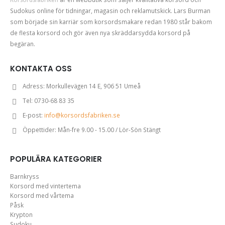
Sudokus online för tidningar, magasin och reklamutskick. Lars Burman
som började sin karriär som korsordsmakare redan 1980 står bakom
de flesta korsord och gör även nya skräddarsydda korsord på
begäran.
KONTAKTA OSS
Adress:
Morkullevägen 14 E, 906 51 Umeå
Tel:
0730-68 83 35
E-post:
info@korsordsfabriken.se
Öppettider:
Mån-fre 9.00 - 15.00 / Lör-Sön Stängt
POPULÄRA KATEGORIER
Barnkryss
Korsord med vintertema
Korsord med vårtema
Påsk
Krypton
Sudoku