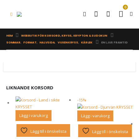
0
HEM
WEBBUTIK FÖR KORSORD, KRYSS, KRYPTON & SUDOKUN
SOMMAR
,
FORMAT
,
HALVSIDA
,
VUXENKRYSS
,
KÄRLEK
EN LJUS FRAMTID
LIKNANDE KORSORD
-15%
Lägg i varukorg
Lägg i varukorg
Lägg till i önskelista
Lägg till i önskelista