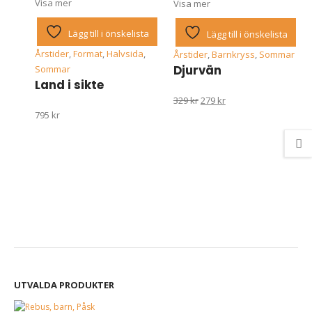
Visa mer
Visa mer
Lägg till i önskelista
Lägg till i önskelista
Årstider
,
Format
,
Halvsida
,
Årstider
,
Barnkryss
,
Sommar
Djurvän
Sommar
Land i sikte
Det
Det
329
kr
279
kr
795
kr
ursprungliga
nuvarande
priset
priset
var:
är:
329 kr.
279 kr.
UTVALDA PRODUKTER