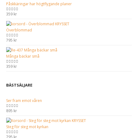
Påskkäringar har högtflygande planer
359
kr
0
out of 5
Överblommad
795
kr
0
out of 5
Många bäckar små
359
kr
0
out of 5
BÄSTSÄLJARE
Ser fram emot våren
895
kr
0
out of 5
Steg för steg mot kyrkan
795
kr
0
out of 5