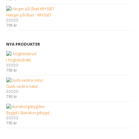
Hänger på låset - KRYSSET
795
kr
0
out of 5
NYA PRODUKTER
I högtidsdräkt
795
kr
0
out of 5
Guds vackra natur
795
kr
0
out of 5
Byggd i Skaraborgsbygd
795
kr
0
out of 5