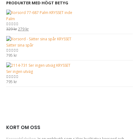
PRODUKTER MED HÖGT BETYG
Palm
Det
Det
329
kr
279
kr
0
out of 5
ursprungliga
nuvarande
priset
priset
Sätter sina spår
var:
är:
329 kr.
279 kr.
795
kr
0
out of 5
Ser ingen utväg
795
kr
0
out of 5
KORT OM OSS
Korsordsfabriken
är en webbutik som säljer kvalitativa korsord och