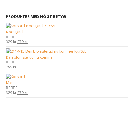
PRODUKTER MED HÖGT BETYG
Nödsignal
Det
Det
329
kr
279
kr
0
out of 5
ursprungliga
nuvarande
priset
priset
Den blomstertid nu kommer
var:
är:
329 kr.
279 kr.
795
kr
0
out of 5
Mat
Det
Det
329
kr
279
kr
0
out of 5
ursprungliga
nuvarande
priset
priset
var:
är:
329 kr.
279 kr.