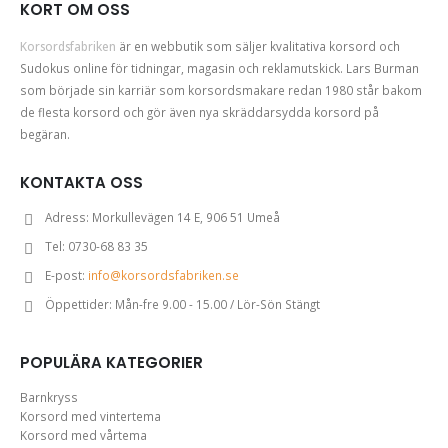
KORT OM OSS
Korsordsfabriken
är en webbutik som säljer kvalitativa korsord och
Sudokus online för tidningar, magasin och reklamutskick. Lars Burman
som började sin karriär som korsordsmakare redan 1980 står bakom
de flesta korsord och gör även nya skräddarsydda korsord på
begäran.
KONTAKTA OSS
Adress:
Morkullevägen 14 E, 906 51 Umeå
Tel:
0730-68 83 35
E-post:
info@korsordsfabriken.se
Öppettider:
Mån-fre 9.00 - 15.00 / Lör-Sön Stängt
POPULÄRA KATEGORIER
Barnkryss
Korsord med vintertema
Korsord med vårtema