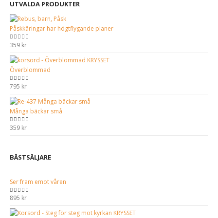
UTVALDA PRODUKTER
Påskkäringar har högtflygande planer
359
kr
0
out of 5
Överblommad
795
kr
0
out of 5
Många bäckar små
359
kr
0
out of 5
BÄSTSÄLJARE
Ser fram emot våren
895
kr
0
out of 5