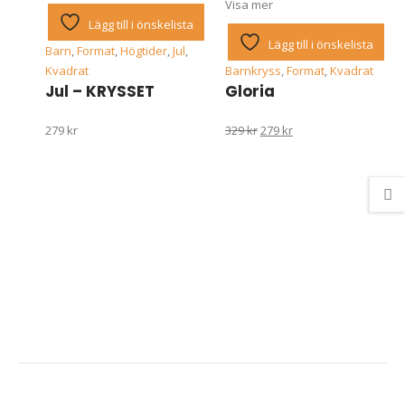
Visa mer
Lägg till i önskelista
Lägg till i önskelista
Barn
,
Format
,
Högtider
,
Jul
,
Kvadrat
Barnkryss
,
Format
,
Kvadrat
Jul – KRYSSET
Gloria
Det
Det
279
kr
329
kr
279
kr
ursprungliga
nuvarande
priset
priset
var:
är:
329 kr.
279 kr.