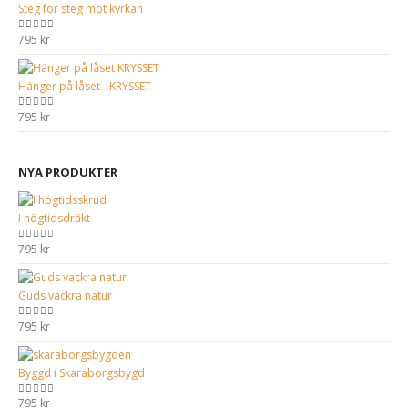
Steg för steg mot kyrkan
795
kr
0
out of 5
Hänger på låset - KRYSSET
795
kr
0
out of 5
NYA PRODUKTER
I högtidsdräkt
795
kr
0
out of 5
Guds vackra natur
795
kr
0
out of 5
Byggd i Skaraborgsbygd
795
kr
0
out of 5