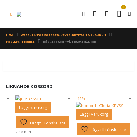
0
HEM
WEBBUTIK FÖR KORSORD, KRYSS, KRYPTON & SUDOKUN
FORMAT
,
HELSIDA
BÖRJADE MED TVÅ TOMMA HÄNDER
LIKNANDE KORSORD
-15%
Lägg i varukorg
Lägg i varukorg
Lägg till i önskelista
Lägg till i önskelista
Visa mer