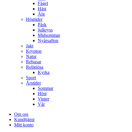
Fågel
Häst
Älg
Högtider
Påsk
Julkryss
Midsommar
Nyårsafton
Jakt
Krypton
Natur
Rebusar
Religiösa
Kyrka
Sport
Årstider
Sommar
Höst
Vinter
Vår
Om oss
Kundtjänst
Mitt konto