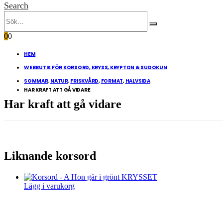
Search
0
0
HEM
WEBBUTIK FÖR KORSORD, KRYSS, KRYPTON & SUDOKUN
SOMMAR
,
NATUR
,
FRISKVÅRD
,
FORMAT
,
HALVSIDA
HAR KRAFT ATT GÅ VIDARE
Har kraft att gå vidare
Liknande korsord
Lägg i varukorg