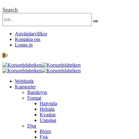
Search
Användarvillkor
Kontakta oss
Logga in
0
0
Webbutik
Kategorier
Barnkryss
Format
Halvsida
Helsida
Kvadrat
Uppslag
Djur
Björn
Fisk